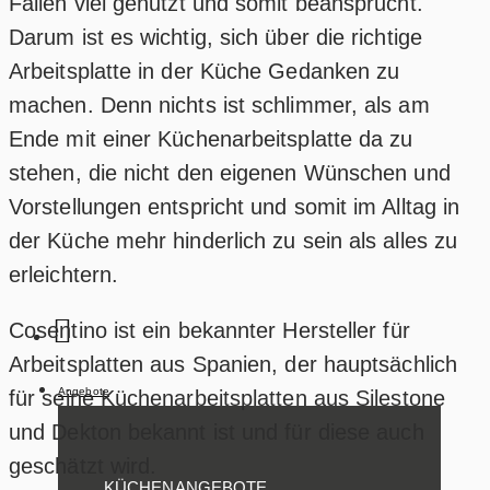
Fällen viel genutzt und somit beansprucht.
Darum ist es wichtig, sich über die richtige
Arbeitsplatte in der Küche Gedanken zu
machen. Denn nichts ist schlimmer, als am
Ende mit einer Küchenarbeitsplatte da zu
stehen, die nicht den eigenen Wünschen und
Vorstellungen entspricht und somit im Alltag in
der Küche mehr hinderlich zu sein als alles zu
erleichtern.
Cosentino ist ein bekannter Hersteller für
Arbeitsplatten aus Spanien, der hauptsächlich
Angebote
für seine Küchenarbeitsplatten aus Silestone
und Dekton bekannt ist und für diese auch
geschätzt wird.
KÜCHENANGEBOTE