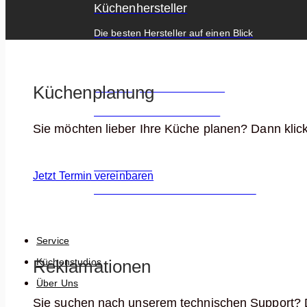
Küchenhersteller
Die besten Hersteller auf einen Blick
Elektrogeräte Hersteller
Küchenplanung
Die besten E-Geräte Marken
Sie möchten lieber Ihre Küche planen? Dann klick
Küchenblog
Jetzt Termin vereinbaren
News & Wissen zum Thema Küchen!
Service
Küchenstudios
Reklamationen
Über Uns
Sie suchen nach unserem technischen Support? Da