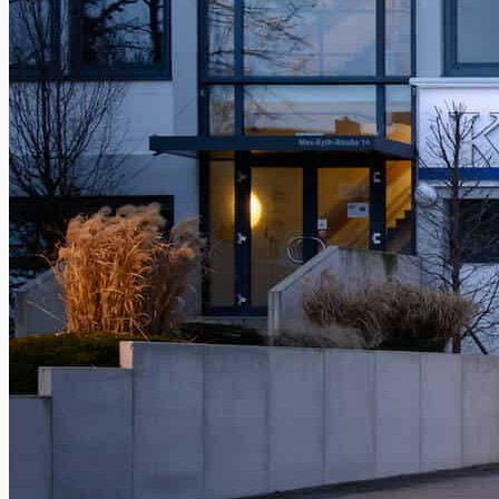
Wohnen
Dein Küchen Wissensbereich
Bad
Die besten Hersteller auf einen Blick
Outdoor Küchen
Alles zu Outdoor Küchen
Beratungstermin