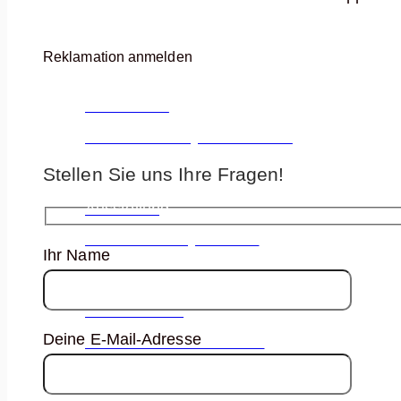
ÜBER UNS
Reklamation anmelden
Referenzen
Unsere bereits aufgebauten Küchen
Stellen Sie uns Ihre Fragen!
Ausstellung
Unsere Ausstellung entdecken
Ihr Name
Küchenstudio
Deine E-Mail-Adresse
Unser Küchenstudio entdecken