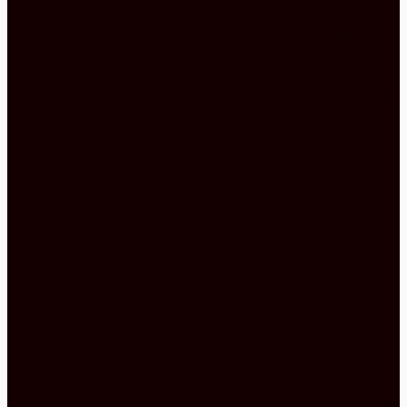
unten ab. Dort wird die angesaugte Luft von
Fettpartikeln und Gerüchen gereinigt und sauber
wieder in den Raum abgegeben. Das
Induktionskochfeld ist mit 4 Kochzonen ausgestattet,
Power Boost, Timer und Topferkennung, sowie
Komfort Scroll machen die Bedienung
superkomfortabel.