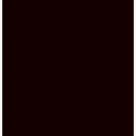
Die neuen „flex & easy“ Geschirrspüler von
Constructa können Sie sogar mit der Home Connect
App steuern. So ist es möglich über diese App das
Spül-Programm auszuwählen und das Gerät zu
starten. Im schlimmsten Fall, einem Defekt am Gerät,
kann der Kundendienst sogar per Ferndiagnose den
Geschirrspüler überprüfen.
Bei den Kühlschränken und Gefrierschränken ist
ebenfalls für eine große Auswahl gesorgt. Ob Sie ein
Ein- oder Unterbau- Kühlgerät oder auch eine Kühl-
Gefrierkombination benötigen, Constructa hat das
passende Elektrogerät für Sie. Abgesehen davon
sind die neuen Kühlgeräte alle mit LED-
Innenbeleuchtung für den besten Durchblick