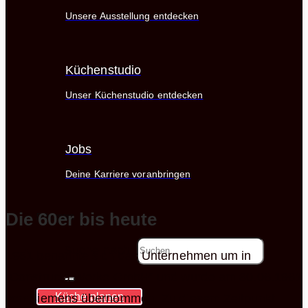
Unsere Ausstellung entdecken
Küchenstudio
Unser Küchenstudio entdecken
Jobs
Deine Karriere voranbringen
Die 60er bis heute
Referenzen
Suche nach:
1961 benannte sich das Unternehmen um in
„Constructa Werke GmbH“ und wurde am 30.06.1961
Küche planen
von Siemens übernommen. Zu diesem Zeitpunkt