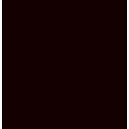
lässt sich leichter reinigen denn je. Zudem verfügen
die unterschiedlichen Backöfen über bis zu 40
Automatikprogramme. Einfach das Gargut in den
Ofen, das Gericht auswählen, noch das Gewicht
einstellen und starten. Den Rest erledigt der
Backofen für Sie. Modellabhängig auch mit
Dampfunterstützung.
Wie viele bekannte Elektrogeräte-Marken hat auch
Constructa neben den gängigen Glas-
Keramikkochfeldern und Induktionskochfeldern
Kochfeldabzüge im Programm. Diese pfiffige
Verbindung von Induktionskochfeld und Dunsthaube
saugt die beim Braten und Kochen anfallenden
Küchendünste direkt nach deren Entstehen nach