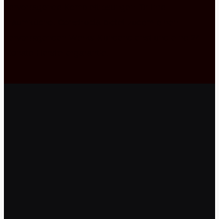
hervorragende Komplettlösungen für Ihre
Traumküche. Constructa bietet zudem einen
hervorragenden Werks-Kundendienst und eine 24
Monate Herstellergarantie.