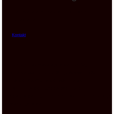
Nehmen Sie jetzt Kontakt auf mit unseren
Küchenexperten.
Kontakt
Auch bei den Dunstabzugshauben verfügt
Construckta über eine vielfältige Auswahl. Ob
Inselhaube, Kopffreihaube, Wandhaube,
Flachschirmhaube, Lüfterbaustein oder
Unterbauhaube. Für jeden findet sich hier die richtige
Dunstabzugshaube.