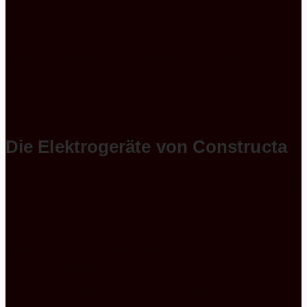
werden in Deutschland hergestellt. So zum Beispiel
Geschirrspüler in Dillingen, Dunstabzugshauben in
Bretten, Kochfelder in Traunreut und Einbau-
Kühlschränke und Gefrierschränke in Giengen.
Die Elektrogeräte von Constructa
Die Backöfen von Constructa können sich durchaus
sehen lassen. So sind die Backöfen im Glasdesign
sogar ein echter Hingucker. Die Komfort-Scroll-
Bedienung des Backofens ist erfreulich intuitiv zu
bedienen. Selbstverständlich ist die Tür mit einer
Dämpfung ausgestattet und die Vollglas-Innentür