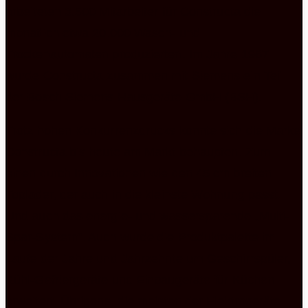
arbeiteten 3.500 Mitarbeiter für Constructa die
monatlich etwa 20.000 Wasch- und
Trockenautomaten produzierten. Im Jahre 1967
wurde Constructa zusammen mit Siemens ein Teil
der Bosch Siemens Hausgeräte GmbH (BSH).
Trotz hohen Konkurrenzdrucks konnte sich die Marke
Constructa bis heute am Markt behaupten. Zum
einen durch Innovationen wie den 45 cm breiten
Toplader, der auch in die kleinste Wohnung passt.
Und auch das energie- und wassersparende „Multi-
Spar-System“. Auch wurde die Produktpalette im
Laufe der Jahre und Jahrzehnte um Geschirrspüler,
Kühl-Gefriergeräte und Einbaugeräte für Küchen
erweitert. Übrigens, die meisten der Elektrogeräte