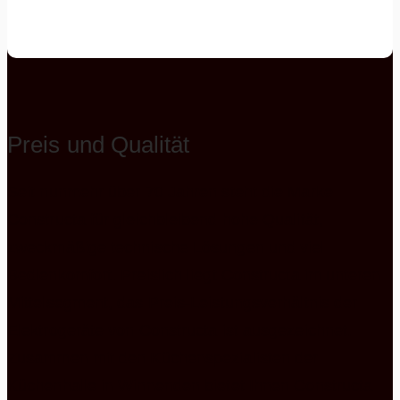
Preis und Qualität
Seit nunmehr über 70 Jahren steht die Marke
Constructa für gleichbleibend hohe Qualität,
zweckmäßige technische Lösungen und viel
Bedienkomfort. Preislich liegt Constructa im unteren
Mittelsegment, das Preis-Leistungsverhältnis der
Elektrogeräte von Constructa ist ausgezeichnet.
Zusammen mit den Küchenspezialisten der
Küchenhalle in Winnenden bietet Ihnen Constructa