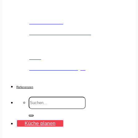
Küchenstudio
Unser Küchenstudio entdecken
Jobs
Deine Karriere voranbringen
Referenzen
Suche
nach:
Küche planen