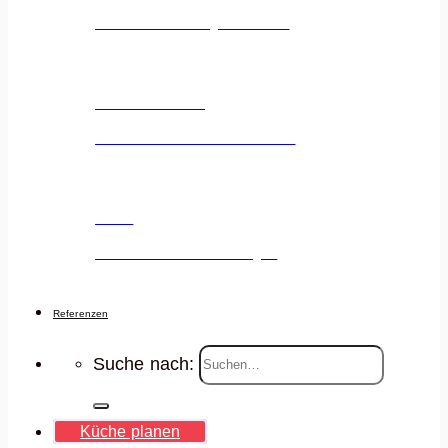
Unsere Ausstellung entdecken
Küchenstudio
Unser Küchenstudio entdecken
Jobs
Deine Karriere voranbringen
Referenzen
Suche nach:
Küche planen