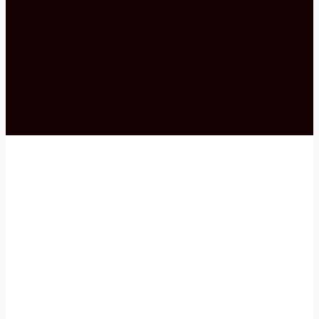
direkt vor der Küchenhalle Winnenden befinden.
Somit triffst Du ganz komfortabel zu Deinem
vereinbarten Termin bei uns ein, ohne die
Schwierigkeiten einen Parkplatz suchen zu
müssen.