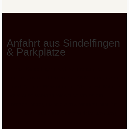
Anfahrt aus Sindelfingen
& Parkplätze
Um von Sindelfingen nach Winnenden zu
kommen, brauchst Du nur ca. 45 Minuten, wenn
Du mit Deinem PKW über die B14 fährst. Mit den
öffentlichen Verkehrsmitteln dauert es ein
bisschen länger, so an die 115 Minuten, was für
Deine Traumküche auch nicht wirklich weit weg
ist. Zudem bieten wir Dir Parkplätze an, die sich