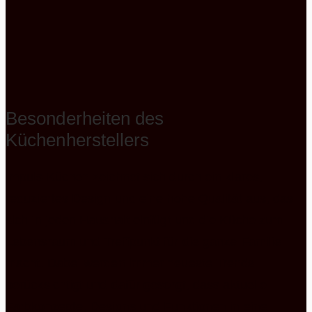
Besonderheiten des
Küchenherstellers
Impuls Küchen zeichnet sich durch ein klares,
reduziertes Design und eine hohe Qualität aus, das
sich in jeden Haushalt einfügt und die Küche zum
Lebensraum und Treffpunkt für die ganze Familie
macht. Dabei werden immer neueste Trends
berücksichtigt und dafür gesorgt, dass aktuelle
Farbkonzepte, Designs und Funktionen in eine