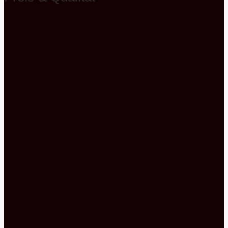
Impuls Küchen positioniert sich im Preiseinstieg bis
hin zum unteren mittleren Preissegment und ist
bekannt für seine gute Qualität zu einem
angemessenen Preis. Die Qualität der Küchen wird
durch verschiedene Qualitäts- und Gütesiegel wie
das Goldene M und Möbel Made in Germany
unterstrichen. Die Korpuskonstruktion aus
Holzwerkstoffplatten und die Verwendung von
Beschlägen des renommierten Markenherstellers
Blum garantieren Langlebigkeit und Funktionalität.
Dennoch bietet Impuls Küchen keine stabilen
Einlegeböden mit einer Dicke von 19 mm oder die
Möglichkeit, den Korpus innen wie außen farbgleich