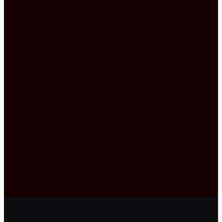
zu gestalten, was bei höherpreisigen
Küchenherstellern oft der Fall ist.
Impuls Küchen beweist, dass hochwertige
Einbauküchen nicht teuer sein müssen und setzt auf
eine Kombination aus attraktivem Design, innovativer
Technik und nachhaltiger Produktion, um die
Bedürfnisse und Wünsche seiner Kunden zu erfüllen.
Vereinbare ganz einfach einen Termin mit uns und
plane mit uns deine Traumküche im
Preiseinstiegsbereich.