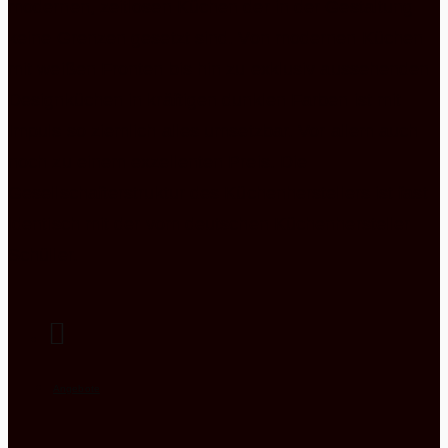
modernen, zeitlosen Küchen der in der Gestaltung
keine Grenzen gesetzt sind. Von modernen Küchen
mit weißen Fronten bis hin zu exklusiv aussehenden
Designküchen in kräftigen dunklen Farben ist mit
Impuls so ziemlich alles umsetzbar. Vor allem auch
noch zu einem exzellenten Preis. Die
Gesellschafterstruktur des Küchenherstellers ist fast
identisch mit der vom deutschen Küchenhersteller
Schüller.
Angebote