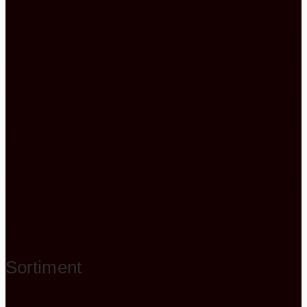
Impuls Küche integriert werden.
Zu den Stärken von Impuls Küchen zählen auch die
hohe Qualität zu fairen Preisen und eine
ressourcenschonende Produktion, für die das
Unternehmen unter anderem die PEFC-Zertifizierung
erlangt hat.
Ganz besonders ist jedoch die Möglichkeit einer
Express Lieferung. Hier bietet Impuls die Möglichkeit
gegen einen kleinen Aufpreis die geplante Küche
bereits innerhalb weniger Tage anzuliefern.
Sortiment
Das Sortiment von Impuls Küchen umfasst eine