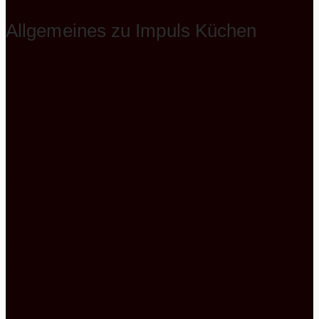
Allgemeines zu Impuls Küchen
Impuls Küchen GmbH, mit Sitz in Brilon,
Deutschland, steht seit seiner Gründung im Jahr
1990 für hochwertige aber dennoch preiswerte,
individuell gestaltbare Einbauküchen. Als Teil der
Briloner Möbel Werke, die neben Impuls Küchen
auch puris Bad und LAGUNA Badwelten umfassen,
hat sich das Unternehmen auf die Fertigung von
Küchen spezialisiert, die nicht nur durch ihr Design,
sondern auch durch schnelle Lieferzeiten und
besonders angemessene Preise überzeugen.
Impuls Küchen fokussiert sich auf die Herstellung von