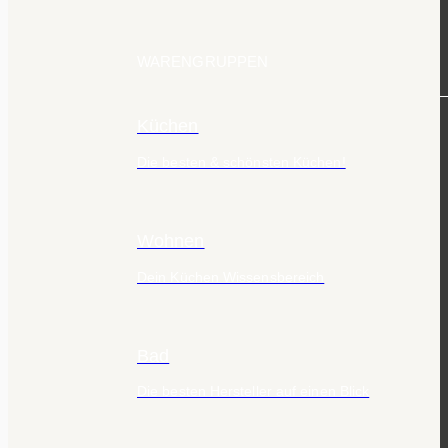
WARENGRUPPEN
Küchen
Die besten & schönsten Küchen!
Wohnen
Dein Küchen Wissensbereich
Bad
Die besten Hersteller auf einen Blick