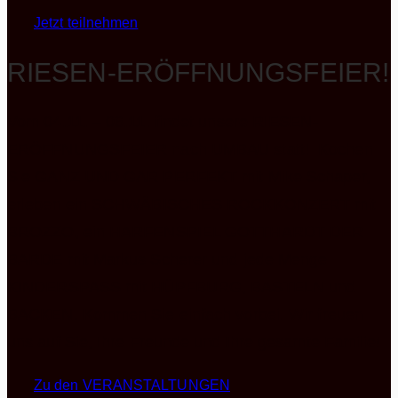
Jetzt teilnehmen
RIESEN-ERÖFFNUNGSFEIER!
Vom 04.11. – 06.11. findet unsere RIESEN-
ERÖFFNUNGSFEIER nach UMBAU statt! Kochen
Sie GANZ UND GAR PERFEKT mit Mike Schaper,
erleben ein SCHWÄBISCHES ROCKKONZERT mit
BROZZO, ein HARFENSPIEL GOTTHARDT DER
BARDE mit Markus Scherer und jede Menge
KINDERSPASS mit HÜPFBURG, BASTELN und
BACKEN. Kommen Sie einfach vorbei. Wir freuen
uns auf Sie, Ihre Freunde und Ihre gesamte Familie!
Zu den VERANSTALTUNGEN