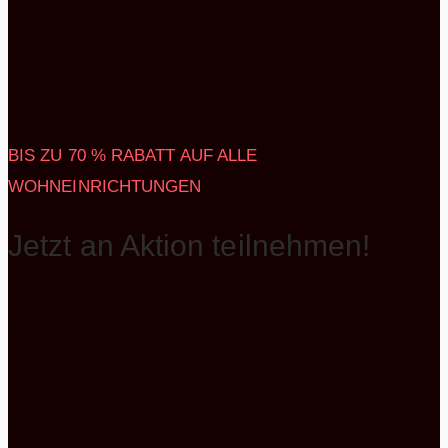
BIS ZU 70 % RABATT AUF ALLE
WOHNEINRICHTUNGEN
Jetzt an Aktion teilnehmen!
Wir planen Ihre komplette Wohnung/Haus mit neuen
Möbeln: HWR, Garderobe, Küche, Outdoor Küche,
Badezimmer uvm. Alles aus einer Hand, zu
besonders günstigen Preisen. Erhalten Sie bis zu 70
% Rabatt auf all Ihre Wohneinrichtungen.