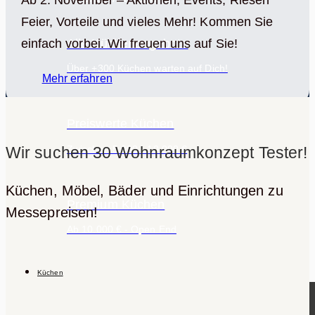
Ab 2. November – Aktionen, Events, Riesen
Feier, Vorteile und vieles Mehr! Kommen Sie
Alle Küchenangebote
einfach vorbei. Wir freuen uns auf Sie!
Über +300 Küchen warten auf Dich!
Mehr erfahren
Preiswerte Küchen
Wir suchen 30 Wohnraumkonzept Tester!
Zwischen 5.000 - 10.000 €
Küchen, Möbel, Bäder und Einrichtungen zu
Premium Küchen
Messepreisen!
Ab 10.000 € - Open End
Küchen