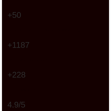
+50
Neue Küchen in unserer Ausstellung
+1187
Wohnraumkonzepte
+228
Neue Badideen
4.9/5