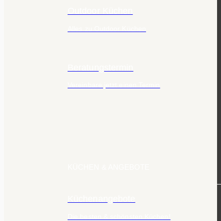
Outdoor Küchen
Alles zu Outdoor Küchen
Beratungstermin
Vereinbare jetzt einen Termin
KÜCHEN & ANGEBOTE
Küchenangebote
Die besten & schönsten Küchen!