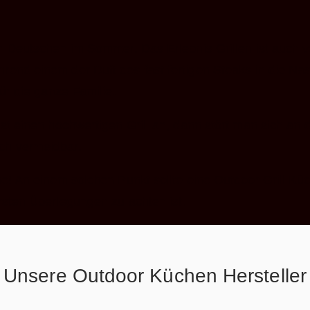
r Deutschen im Sommer. Das Erlebnis Grillen ist auch v
end einem der Duft des fast fertigen Steaks in die Nas
ür die ganze Familie.
st einen hochwertigen Grill an, dann stört man sich an
ch vermeidbar.
e! An einem solchen Punkt sollte eine Outdoor Grill Kü
rsten Überlegungen zu achten ist.
Unsere Outdoor Küchen Hersteller