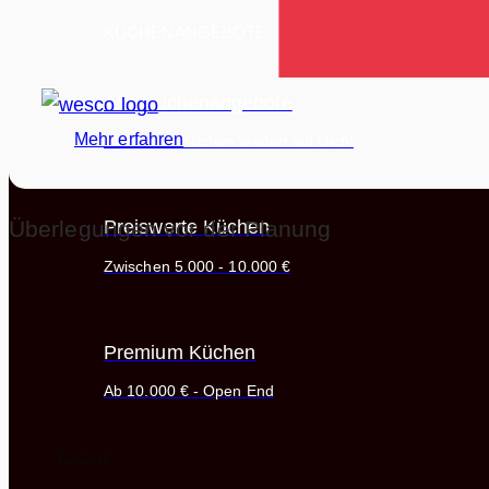
KÜCHENANGEBOTE
Alle Küchenangebote
Mehr erfahren
Über +300 Küchen warten auf Dich!
Überlegungen vor der Planung
Preiswerte Küchen
Zwischen 5.000 - 10.000 €
Es ist ein Muss sich vor der aktiven Planung der Ou
Budget
: Outdoor Küchen können sehr kostenintensiv w
Premium Küchen
verfügbaren Budgets im Voraus sinnvoll.
Ab 10.000 € - Open End
Platz
: Genaues Ausmessen des verfügbaren Platzes ma
als eine unverbaute Ecke, über die Sie sich beim Grill
Küchen