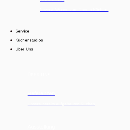
News & Wissen zum Thema Küchen!
Service
Küchenstudios
Über Uns
ÜBER UNS
Referenzen
Unsere bereits aufgebauten Küchen
Ausstellung