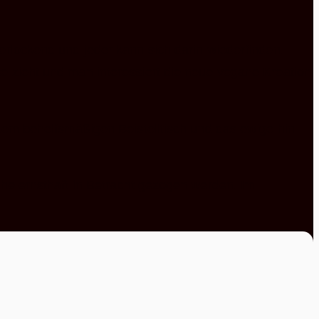
erlockend und jeder kann sich darin wiederfinden.
e zieht und man interessiert die neue vegane Kreation
 dem behelfsmäßigen Beistelltisch und das ewige hin
che ernsthaft in Betracht gezogen werden. Im