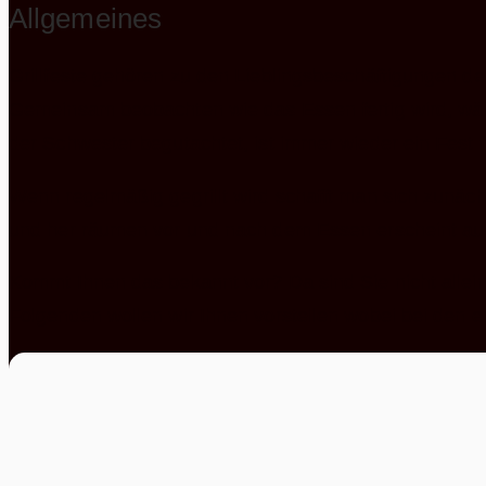
Allgemeines
Grillfeste gehören zu den Lieblingsbeschäftigungen de
Gemeinsam beobachten wie das Essen fertig wird, währ
der Schwester begutachtet, ist immer wieder ein Fest f
Wenn regelmäßig gegrillt wird schafft man sich zunäch
und her räumen vor und nach dem Essen erscheint au
Kommt Ihnen das bekannt vor? Da sind Sie nicht allein
Folgenden wollen wir Ihnen vorstellen wobei bei den e