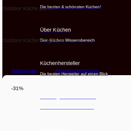
Die besten & schönsten Küchen!
Outdoor Küche planen
Sie finden nicht die richtige Outdoor Küche? Kein Pr
Über Küchen
Outdoor Küchen Angebote
Dein Küchen Wissensbereich
Entdecken Sie unsere vielfältigen Angebote für Outdo
Küchenhersteller
Jetzt planen
Angebote entdecken
Die besten Hersteller auf einen Blick
-31%
Elektrogeräte Hersteller
Die besten E-Geräte Marken
Küchenblog