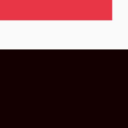
tdoor Küche diese Überlegungen zu machen:
erden. Damit Sie sich nicht am Ende mit einer halben 
cht es Ihnen und den Experten später leichter maßgesc
en immer ärgern.