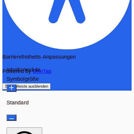
Barrierefreiheits-Anpassungen
Inhaltsmodule
Powered by
OneTap
Symbolgröße
Symbolleiste ausblenden
Standard