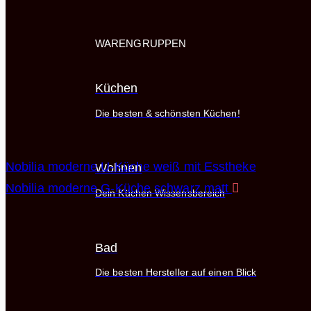
WARENGRUPPEN
Küchen
Die besten & schönsten Küchen!
Nobilia moderne U-Küche weiß mit Esstheke
Wohnen
Nobilia moderne G-Küche schwarz matt
Dein Küchen Wissensbereich
Bad
Die besten Hersteller auf einen Blick