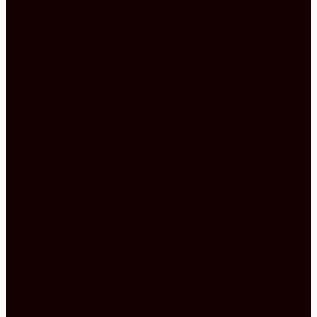
Für Inselküchen gibt es inzwischen viele
Planungsmöglichkeiten, auch für kleine Räume. Aber
für eine eindrucksvolle Inselküche sollte man schon
genügend Platz zu seiner Verfügung haben. Denn die
Konzepte von Küchen mit einer Insel sind heute im
unzähligen Bereich. Zwei Zeilen mit Insel, L Küche
mit Insel oder sogar eine U Küche mit Insel, je
nachdem, wie viel Raum geplant werden kann.
Lange Kücheninsel sind ein wahres Paradies für das
Vor- und Zubereiten eines Essens, denn an Platz
mangelt es in diesem Falle bestimmt nicht. Man hat
bei einer langen Kochinsel einfach die perfekte
Gelegenheit, mit mehreren Personen zu kochen,