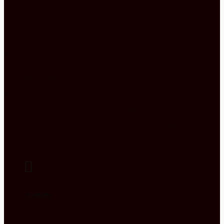
damit sie ihre Schönheit und Einzigartigkeit entfalten
können. Denn die unzähligen Möglichkeiten, die sich
Ihnen mit einer großen Küche bieten, wollen
sorgfältig geplant sein.
Die häufigsten Küchen Bauformen für große Küchen
sind U bzw. G Küchen, Inselküchen, die sich großer
Beliebtheit erfreuen, und die zweizeilige Küche. All
diese Küchenformen eignen sich hervorragend für
eine Küche auf großem Fuß.
Angebote