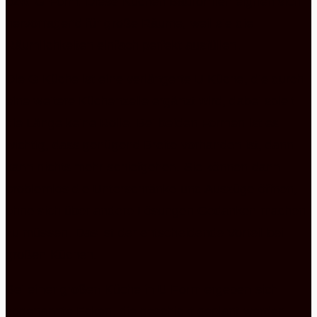
bzw. G Form. Diese Küchen Bauformen eignen sich
hervorragend für große Räume, weil sie die
Räumlichkeiten einfach perfekt ausfüllen.
Die G Küche ist eine verlängerte U Küche, die durch
eine weitere Küchenzeile ergänzt wird, dabei spielt
die Länge keine Rolle. Bei beiden Formen ist es
wichtig, dass genügend Breite vorhanden ist, dann
kann nichts mehr schiefgehen. Sie können dann
problemlos die Unterschränke und Auszüge öffnen,
ohne sich über andere Lösungen Gedanken machen
zu müssen. Das ist der entscheidende Vorteil bei
großen Küchen.
Bei einer großen Küche in U Form ergeben sich
sogenannte Ecken, die geschickt geplant werden