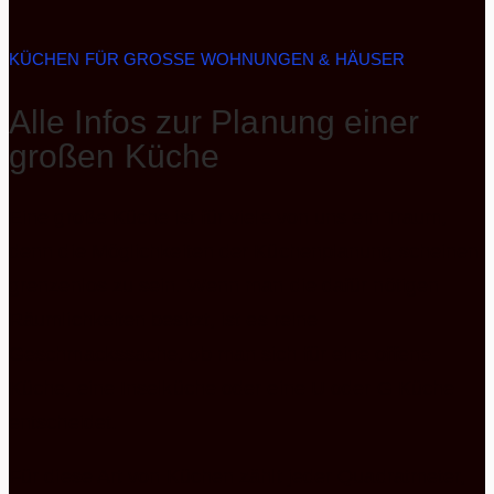
KÜCHEN FÜR GROSSE WOHNUNGEN & HÄUSER
Alle Infos zur Planung einer
großen Küche
Eine große Küche ist für viele von uns ein Traum,
denn die Möglichkeiten der Küchenplanung scheinen
grenzenlos zu sein. Wenn man die dafür nötigen
Räumlichkeiten besitzt, ist es reine
Geschmackssache, ob man sich für eine offene
Küche, eine Inselküche oder eine U oder G Küche
entscheidet.
Für diese Art von Küchen zählt jeder Quadratmeter,