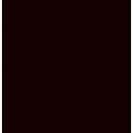
sollten, damit kein Stauraum verloren geht. Diese
Ecklösungen, die sich anbieten, können spezielle
Schranktypen sein wie der Space Corner oder der Le
Mans Schrank.
Eine U bzw. G Küche ist also nicht nur optisch ein
Highlight, sondern auch funktional, weil es eine
Vielzahl an Möglichkeiten gibt, eine solche Küche zu
planen und ganz besonders, wenn sie sehr geräumig
ist.