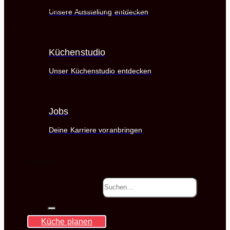
ausfüllen, bleibt für einen Esstisch oder eine Sitzecke
Unsere Ausstellung entdecken
noch genügend Platz.
Küchenstudio
Unser Küchenstudio entdecken
Jobs
Deine Karriere voranbringen
Referenzen
Suche nach:
Küche planen