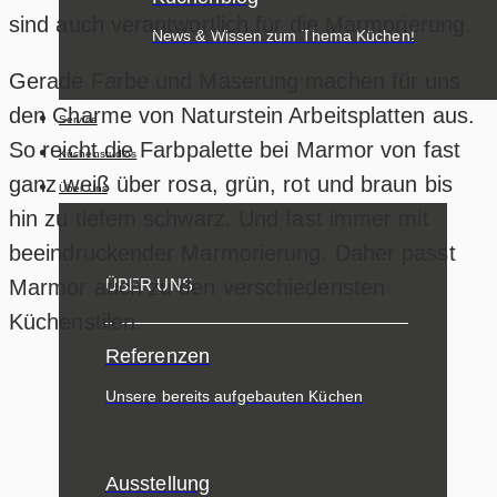
sind auch verantwortlich für die Marmorierung.
News & Wissen zum Thema Küchen!
Gerade Farbe und Maserung machen für uns
den Charme von Naturstein Arbeitsplatten aus.
Service
So reicht die Farbpalette bei Marmor von fast
Küchenstudios
ganz weiß über rosa, grün, rot und braun bis
Über Uns
hin zu tiefem schwarz. Und fast immer mit
beeindruckender Marmorierung. Daher passt
Marmor auch zu den verschiedensten
ÜBER UNS
Küchenstilen.
Referenzen
Unsere bereits aufgebauten Küchen
Ausstellung