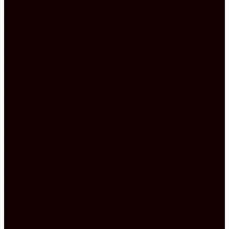
in vielen Fällen als Tresen bzw. Theke an der
gemeinsam gespeist und getrunken werden
kann. Das Kochfeld wird in den meisten Fällen
auch unmittelbar im Tresen installiert, wodurch
der Blick beim Kochen zu den Gästen hin
gerichtet ist und bessere Gespräche entstehen
können.
G-Küche zeichnen sich ebenso wie U-Küchen
durch ein besonders großes Angebot an
Stauraum und viel Arbeitsfläche aus. Gerade
bei G-Küchen ist das vorhandene Platzangebot
nahe dem Optimum, sodass sich alle
Küchengeräte wunderbar verstauen lassen
können.