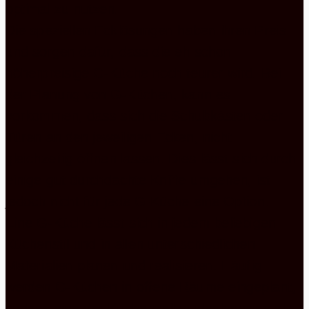
optimal zu nutzen.
Die speziellen Ecklösungen haben ihren Preis
und sorgen dafür, dass die eh schon
höherpreisige G-Küche noch teurer wird. Bei
der Planung von G-Küchen, kann es
vorkommen, dass sich die Schubkästen oder
Türen an den jeweiligen Ecken, nicht
gleichzeitig öffnen lassen. Dies lässt sich durch
einige gut durchdachte Kniffe umgehen, ist
jedoch nicht für jede G-Küche eine Option.
Eine G-Küche lässt sich in jedem beliebigen
Küchenstil und in allen unterschiedlichen
Materialien planen und realisieren. Häufig
werden G-Küchen in offene Räume eingeplant,
sodass eine der Küchenzeilen idealerweise als