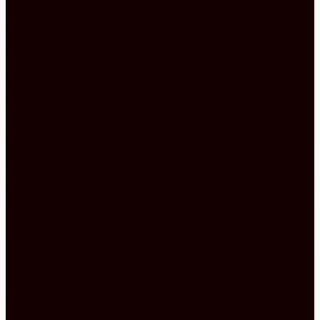
G-Küche auch sinnvoll in den Raum eingeplant
werden kann. Ansonsten ist möglicherweise
eher auf eine U-Form oder L-Form
zurückzugreifen.
Dadurch, dass die G-Küche aus vier
Küchenzeilen aufgebaut ist, sind grundlegend
auch drei Ecken in der Küche vorhanden, die zu
möglichen Problemzonen bei der Planung
werden können. Um den immensen Platz in den
Ecken der G-Küche nicht zu verschwenden,
kann auf speziell dafür entwickelte Eckschränke
oder auch Le Mans Schranksysteme
zurückgegriffen werden. Teilweise werden auch
Eckspülen genutzt um den vorhanden Platz