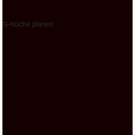
G-Küche planen
Wem die entsprechenden Räumlichkeiten zur
Verfügung stehen, für den ist eine G-Küche
möglicherweise eine Option. Vor allem der
mögliche Platz in Bezug auf Stauraum und
Arbeitsfläche ist bei G-Küchen immens und
kann je nach Planung fast schon ein Optimum
erreichen.
Da G-Küchen besonders viel Platz einnehmen,
sind entsprechende Räumlichkeiten vonnöten,
mit einer Größe von min. 15 qm. Dies ist das
von uns vorgeschlagene Minimum, damit eine