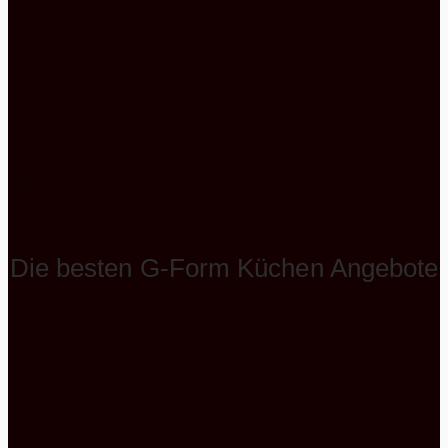
Theke genutzt werden kann. Um nicht das
Gefühl zu erhalten, von der Küche erschlagen
zu werden, ist es ratsam tendenziell weniger
Oberschränke mit einzuplanen. In vielen Fällen
werden deshalb die Wände teilweise gänzlich
offen gelassen.
Die besten G-Form Küchen Angebote