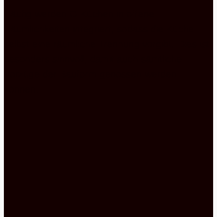
Häufig werden G-Küchen in offene
Räumlichkeiten integriert, sodass die Küche
selbst eine räumliche Trennung vorgibt. Dies ist
besonders sinnvoll, damit auch sämtliche
Vorzüge der Bauform genossen werden
können.