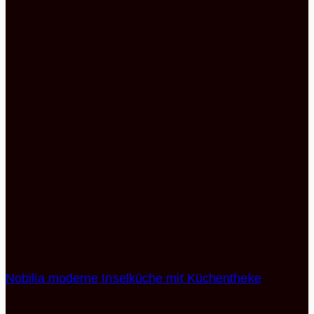
Alle Küchen Angebote
Nobilia moderne Inselküche mit Küchentheke
12.403,89
€