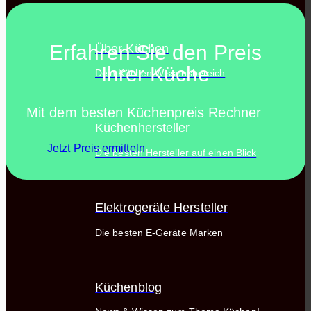
Erfahren Sie den Preis
Über Küchen
Ihrer Küche
Dein Küchen Wissensbereich
Mit dem besten Küchenpreis Rechner
Küchenhersteller
Jetzt Preis ermitteln
Die besten Hersteller auf einen Blick
Elektrogeräte Hersteller
Die besten E-Geräte Marken
Küchenblog