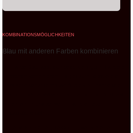
KOMBINATIONSMÖGLICHKEITEN
Blau mit anderen Farben kombinieren
Die Farbe Blau lässt sich besonders gut mit anderen
Farbtönen kombinieren. Es gibt zum Beispiel die
klassische Variante mit Weiß, die viel Frische und
Freundlichkeit ausstrahlt und man sich so fühlt, als
wäre man im Urlaub, wenn man die neue
Einbauküche betritt.
Beige ist auch eine gute Option, weil sie einen in