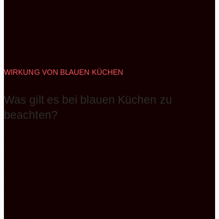
WIRKUNG VON BLAUEN KÜCHEN
Was gilt es bei blauen Küchen zu
beachten?
Die meisten Menschen empfinden die Farbe Blau als
angenehm und beruhigend. Auf etwas Blaues zu
sehen, kann also sehr entspannend wirken. Darum
ist die Überlegung, sich beim nächsten Küchenkauf
bzw. bei der nächsten Küchenplanung für eine blaue
Einbauküche zu entscheiden, gar nicht so abwegig.