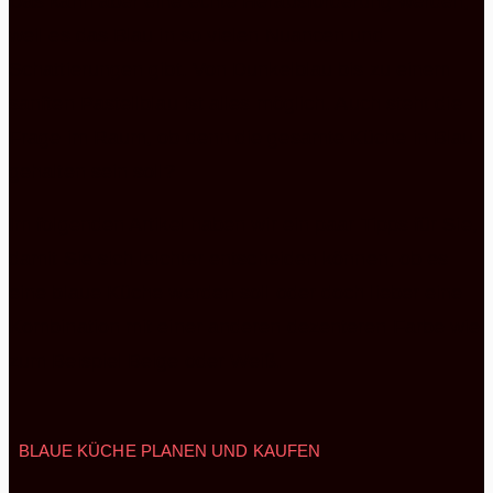
Das kann aber eine echte Herausforderung werden,
weil es das Blau in so vielen Nuancen und
Schattierungen gibt. Von Dunkelblau bis zu einem
sanften Pastellblau ist alles möglich. Auch steht die
Frage im Raum, ob denn die gesamte Küche in Blau
gehalten sein soll?
Im folgenden Artikel haben wir ein paar Tipps für Sie,
damit Sie sich leichter entscheiden können, ob es
eine blaue Küche werden soll oder doch lieber eine
Kombination mit einer anderen dezenteren Farbe wie
zum Beispiel Beige oder Weiß.
BLAUE KÜCHE PLANEN UND KAUFEN