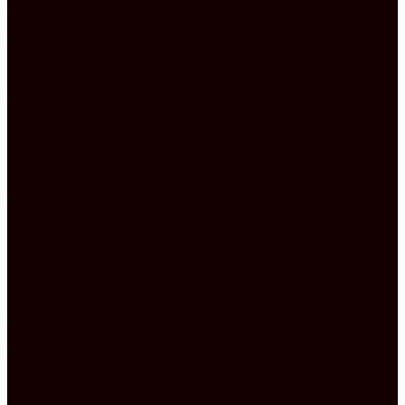
Kombination mit Blau an einen Tag am Strand
erinnern kann. Zudem hat diese Zusammenstellung
die tolle Eigenschaft, die Räumlichkeiten größer
wirken zu lassen.
Blau ist außerdem der ideale Partner für Holz, denn
diese Kombination ist zum einen sehr edel und zum
anderen strahlt sie viel Behaglichkeit aus, sodass
man sich gleich geborgen fühlt.
Wenn man sich für kräftige Farben begeistern kann,
ist die Variante Orange mit Blau sehr
empfehlenswert, weil diese Kombination gleich die
Stimmung hebt und gute Laune entstehen lässt.