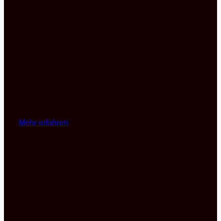
Die Frage ist eher, welches Blau man auswählt und
wie man es am besten dosiert, damit man sich
diesen schönen Farbton nicht übersieht. Denn eine
Küche hat man so an die zwanzig Jahre in seinen
eigenen vier Wänden. Da sollte es schon gut überlegt
sein, wie viel Blau man wirklich verträgt.
Mehr erfahren