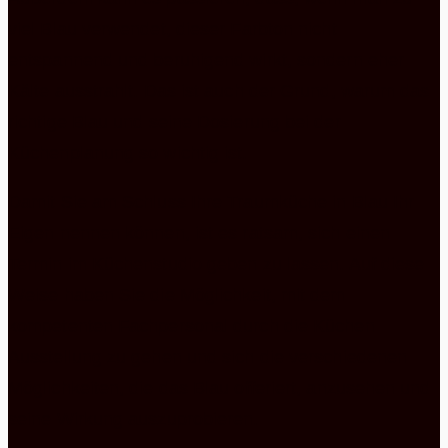
viel Blau verwendet, dieser Farbton nicht
entspannend und beruhigend wirkt, sondern eher
Kälte ausstrahlt. Das ist auch der Grund, warum das
richtige Blau und seine Dosierung bei der
Küchenplanung so wichtig ist.
Damit Sie am Schluss Ihre Traumküche in Blau Ihr
Eigen nennen können, ist es ratsam, sich einen
Termin im Küchenstudio geben zu lassen. Auf diese
Weise haben Sie die Möglichkeit, mit dem
kompetenten Fachpersonal durch die Küchen
Ausstellung zu gehen und sich die verschiedenen
Möglichkeiten, die das Blau offeriert, anzusehen und
seine Wirkung auszuprobieren.