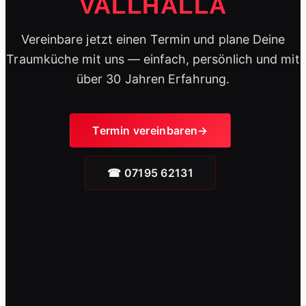
VALLHALLA
Küchenstudio
Vereinbare jetzt einen Termin und plane Deine
Unser Küchenstudio entdecken
Traumküche mit uns — einfach, persönlich und mit
über 30 Jahren Erfahrung.
Jobs
Deine Karriere voranbringen
Termin vereinbaren
Referenzen
☎ 07195 62131
Suche nach:
Küche planen