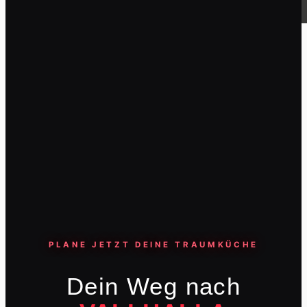
Service
Küchenstudios
Über Uns
ÜBER UNS
Referenzen
Unsere bereits aufgebauten Küchen
PLANE JETZT DEINE TRAUMKÜCHE
Ausstellung
Unsere Ausstellung entdecken
Dein Weg nach