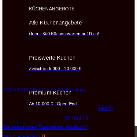
Handwerkernetzwerk
KÜCHENANGEBOTE
Verleih-Transporter
Demontage der alten Küche und Montage der
Alle Küchenangebote
neuen Küche
Über +300 Küchen warten auf Dich!
Kostenlose Einlagerung Ihrer
Küche
Preiswerte Küchen
Gemeinsam helfen wir Dir bei Deinem
Zwischen 5.000 - 10.000 €
Wasserschaden.
07195 62131
Kostenlose Flutberatung
Premium Küchen
Ab 10.000 € - Open End
Dieser Eintrag wurde veröffentlicht am
Aktion
. Setze
ein Lesezeichen auf den
permalink
.
Küchen
Ballerina oder Bauformat Küchen?
Miele Backöfen