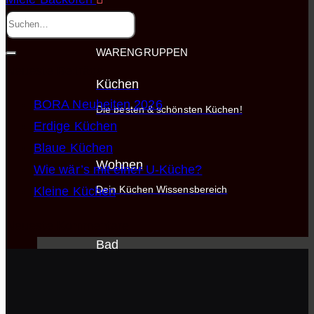
WARENGRUPPEN
Neueste Beiträge
Küchen
BORA Neuheiten 2026
Die besten & schönsten Küchen!
Erdige Küchen
Blaue Küchen
Wohnen
Wie wär’s mit einer U-Küche?
Kleine Küchen
Dein Küchen Wissensbereich
Neueste Kommentare
Bad
Die besten Hersteller auf einen Blick