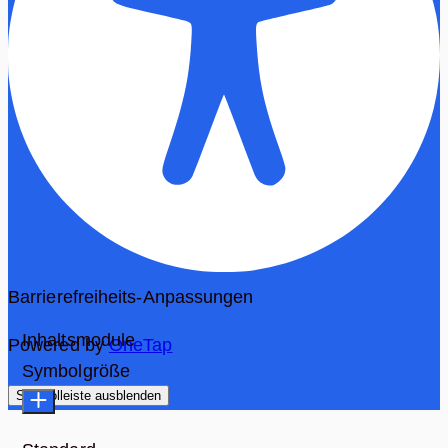
Barrierefreiheits-Anpassungen
Inhaltsmodule
Powered by
OneTap
Symbolgröße
Symbolleiste ausblenden