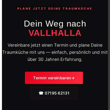
Die besten & schönsten Küchen!
PLANE JETZT DEINE TRAUMKÜCHE
Dein Weg nach
Über Küchen
VALLHALLA
Dein Küchen Wissensbereich
Vereinbare jetzt einen Termin und plane Deine
Traumküche mit uns — einfach, persönlich und mit
Küchenhersteller
über 30 Jahren Erfahrung.
Die besten Hersteller auf einen Blick
Termin vereinbaren
Elektrogeräte Hersteller
Die besten E-Geräte Marken
☎ 07195 62131
Küchenblog