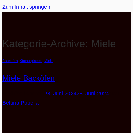
Zum Inhalt springen
Kategorie-Archive:
Miele
Backofen
,
Küche planen
,
Miele
Miele Backöfen
Veröffentlicht am
28. Juni 2024
28. Juni 2024
von
Bettina Popella