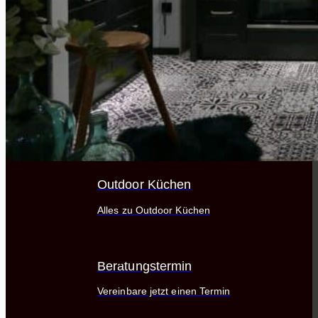
Wohnen
Dein Küchen Wissensbereich
Bad
Die besten Hersteller auf einen Blick
06
Outdoor Küchen
Dez.
Alles zu Outdoor Küchen
Sie sind gerade umgezogen und brauchen eine neue
Beratungstermin
Küche. Aber welche? Also, wie soll sie aussehen?
Vereinbare jetzt einen Termin
Modern? Grifflos? Immer aufgeräumt? Um das