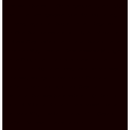
selbst wenn Sie es mit Ordnungsboxen füllen. Fotos,
Vasen, Ihre Lieblingstassen oder Kochbücher eignen
sich hervorragend, ein Stück in einem Regal zu
sein. Oder Sie interessieren sich für Schränke, deren
Front aus Glas besteht, dann haben Sie auch eine
Vielzahl an Möglichkeiten. Beispielsweise Milchglas
ist eine Option, denn dann sind meist nur die
Konturen Ihrer Küchenaccessoires zu sehen, was
sehr abwechslungsreich sein kann. Oder aber
geteilte Fronten, halb Holz, halb Glas, damit
entscheiden Sie, was Sie ausstellen möchten und
was nicht. Mit einer Küche im Landhausstil bleiben
Ihnen viele Möglichkeiten, Ihre Wohlfühl Oase zu
schaffen. Den skandinavischen und den