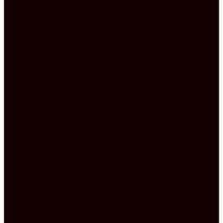
Ausstrahlung. Mit Holz assoziieren wir Natur und
Wärme. Wenn Sie also eine Arbeitsplatte aus
Echtholz wählen, spiegelt sich Ruhe in Ihrer Küche
wider. Zusätzlich haben Sie mit einer solchen
Arbeitsplatte einen echten Blickfang. Eine Landhaus
Küche besteht nicht nur aus geschlossenen
Schränken, sondern auch aus Regalen oder
Vitrinenschränken. Glas und Holz oder auch Holz
Optik sind eine tolle Kombination, weil sie Ihnen die
Möglichkeit offerieren, sich auszudrücken und Ihre
ganz eigene persönliche Note in Ihre Küche
einfließen zu lassen.