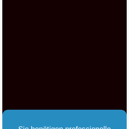
mediterranen Stil haben wir bereits erwähnt, aber es
gibt auch noch den modernen, den amerikanischen,
den rustikalen, den herrschaftlichen sowie den
englischen Landhausstil. Also nehmen Sie sich
ausreichend Zeit, besuchen Sie uns und lassen sich
eingehend informieren, damit Sie Ihre Traumküche
finden und eine herrliche Zeit mit vielen Erinnerungen
in ihr verbringen. Unsere Küchenexperten werden
Sie bei allen Fragen rund ums Thema Küche
unterstützen und umfassend beraten. Wir freuen uns
auf Ihren Besuch. Nehmen Sie jetzt ganz einfach
Kontakt zu uns auf.
Sie benötigen professionelle