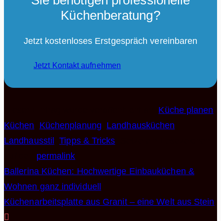
Küchenberatung?
Jetzt kostenloses Erstgespräch vereinbaren
Jetzt Kontakt aufnehmen
Dieser Eintrag wurde veröffentlicht am
Küche planen
,
Küchen
,
Küchenplanung
,
Landhausküchen
,
Landhausstil
,
Tipps & Tricks
. Setze ein Lesezeichen
auf den
permalink
.
Ballerina Küchen: Hochwertige Einbauküchen &
Wohnen ganz individuell
Küchenarbeitsplatte aus Granit – eine Welt aus Stein