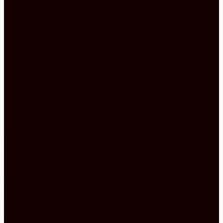
Die Arbeitsplatte ist ebenfalls von Belang, da sie
einerseits als Arbeitsfläche verwendet wird und
andererseits Ihrer Küche eine ganz besondere Note
verleiht. Stellen Sie sich vor, Sie entschieden sich für
eine Platte aus Massivholz in einem Eiche Farbton.
Dann haben Sie etwas Außergewöhnliches in Ihrer
neuen Landhaus Küche. Holz besitzt seine eigene