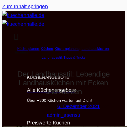
Zum Inhalt springen
Küche planen
,
Küchen
,
Küchenplanung
,
Landhausküchen
,
Angebote
Landhausstil
,
Tipps & Tricks
Der Landhausstil: Lebendige
KÜCHENANGEBOTE
Landhausküchen mit Ecken
und Kanten
Alle Küchenangebote
Über +300 Küchen warten auf Dich!
Veröffentlicht am
6. Dezember 2021
von
admin_asensu
Preiswerte Küchen