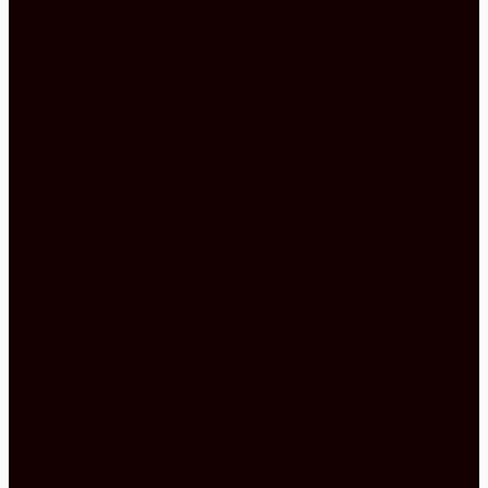
all Ihre Gewürze ordentlich und übersichtlich
einsortieren können und obendrein noch genügend
Platz für all Ihre Vorräte haben. Beim Hochschrank
sind graue hochglanz Lack Fronten eingesetzt
worden, was im Kontrast zu den Beton Fronten ein
besonders ansprechendes Bild ergibt. Auch der
oberhalb der Arbeitsplatte angebrachte
Wandschrank erstrahlt in dem besagten hochglanz
Lack. Sowohl beim Wandschrank als auch beim
Hochschrank schmücken Edelstahl Griffleisten die
Küchenfronten. Gerade beim Apothekerschrank
sind die Griffleisten eine besonders sinnvolle
Lösung und erhöhen den Komfort maßgeblich. Um
für ein optisch durchgängiges Gesamtbild zu
sorgen, wurde der Hochschrank von Paneelen