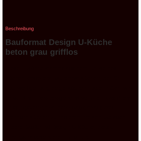
Beschreibung
Bauformat Design U-Küche
beton grau grifflos
Diese U-Küche stammt aus dem Hause des
Küchenherstellers Bauformat Küchen, der für
hochwertige, langlebige Küchen made in Germany
bekannt ist. Herausragend ist vor allem das Preis-
Leistungsverhältnis, denn Bauformat bietet
Premium Küchen zu mittleren Preisen. So auch
unsere Bauformat Design U-Küche, die sich in
einer ganz besonderen Farb- und