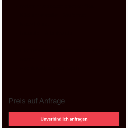
Melaminharzbeschichtet Grifflos
Küchenhersteller: Bauformat
Modell Brest
Naturstein Arbeitsplatte
Spüle: Fragranit
Hochwertige E.-Geräte von Bauknecht +
Bosch
Hochklassige Beton Optik
Preis auf Anfrage
Unverbindlich anfragen