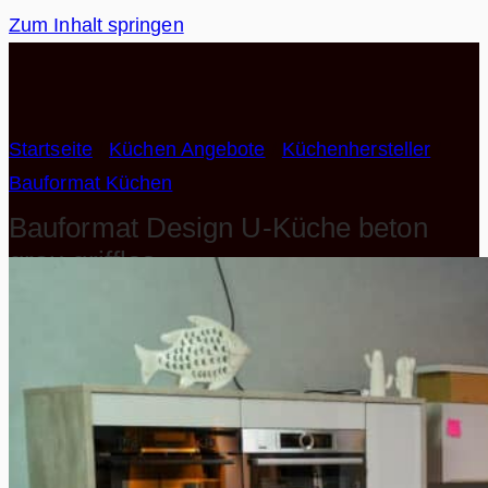
Zum Inhalt springen
Startseite
/
Küchen Angebote
/
Küchenhersteller
/
Bauformat Küchen
Bauformat Design U-Küche beton
grau grifflos