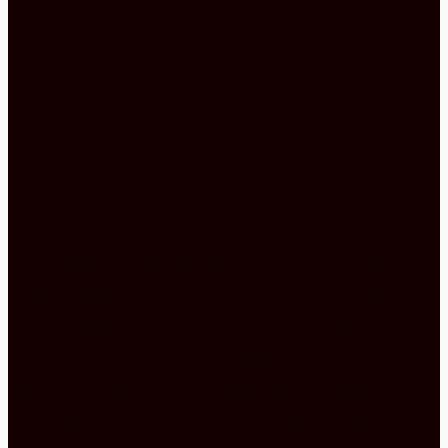
Materialkombination präsentiert. Bei den Fronten
ist eine Beton Optik zum Einsatz gekommen, die
nicht nur gut aussehen sondern auch hochwertig
verarbeitet worden sind. Hierbei ist eine
Melaminharz Beschichtung zum Einsatz
gekommen, der für Stabilität und Langlebigkeit
bekannt ist. Ohne Griffe ausgestattet machen die
Fronten dem Namen Design Küche alle Ehre und
unterstützen dabei vor allem den durchgängigen
Gesamtlook. Anstelle der Griffe sind Griffmulden
zum Einsatz gekommen, die am gesamten “U”
eingesetzt wurden und ein besonders leichtes
Öffnen der Schränke und Auszüge ermöglichen.
Um das gesamte “U” herum sind geräumige