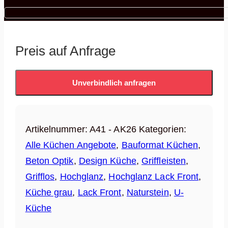
Preis auf Anfrage
Unverbindlich anfragen
Artikelnummer:
A41 - AK26
Kategorien:
Alle Küchen Angebote
,
Bauformat Küchen
,
Beton Optik
,
Design Küche
,
Griffleisten
,
Grifflos
,
Hochglanz
,
Hochglanz Lack Front
,
Küche grau
,
Lack Front
,
Naturstein
,
U-
Küche