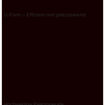
einzuläuten.
U-Form – Effizient und platzsparend
Einer der großen Vorteil liegt zudem in der
Bauweise der Küche. Zwischen den einzelnen
Zeilen Elementen sind kurze Arbeits- und
Laufwege garantiert, denn oft kann in nur 1-2
Schritten der nächste Bereich erreicht werden.
Besonders von der Spüle ausgehend sind Kochfeld
und Arbeitsfläche mit nur einer Drehung erreichbar.
Der Weg zum Backofen ist im Vergleich etwas
länger, generell aber immer noch äußerst kurz und
effizient.
Hochwertige Elektrogeräte