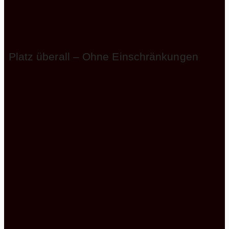
der Küche hinaus und eignet sich somit auch
wunderbar um einen Tisch unterzustellen.
Platz überall – Ohne Einschränkungen
Ein großes Plus ergibt sich zudem aus der
weitläufigen Arbeitsfläche, die das Arbeiten mit
mehreren Personen gleichzeitig möglich macht.
Gleichzeitiges Schnippeln, Spülen und Kochen ist
bei der Bauformat Design U-Küche beton grau
grifflos kein Problem. Gerade der Platz links neben
der Küchenspüle eignet sich besonders zum
Schneiden und vorbereiten. Auf der rechten Seite
der Spüle befindet sich das Premium
Induktionskochfeld von BORA mit integriertem