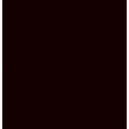
Auszüge zu finden, die besonders viel Stauraum
mit sich bringen. Auch hinter dem Halbinsel
Element (Die Zeile um das Kochfeld herum)
befinden sich weitere Schubladen, in welchen sich
eine Vielzahl an Küchengeräten unterbringen
lassen.
Auf der anderen Seite mündet das “U” in einen
ebenfalls sehr geräumigen Hochschrank, der für
zusätzlichen Stauraum sorgt und obendrein noch
diverse Elektrogeräte beherbergt. Diese sind dabei
ergonomisch sinnvoll auf Brusthöhe eingeplant und
worden, sodass beim Be- und Entladen lästiges
Bücken hinfällig wird. Gleich daneben sorgt ein
Apothekerschrank dafür, dass Sie (zum ersten Mal)