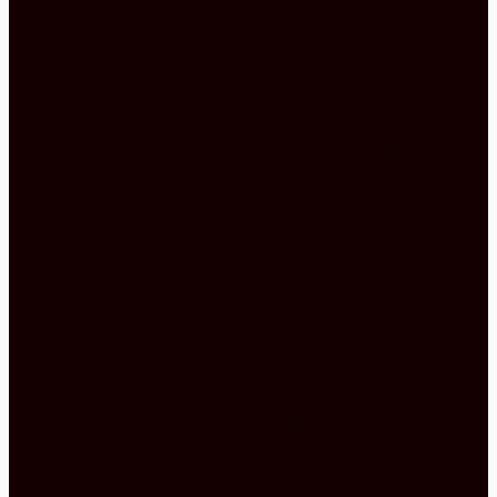
umgeben, die im identischen Beton Dekor
erstrahlen, wie die Fronten der U-Küche selbst.
Ein ganz besonderes Highlight erhalten Sie durch
die Arbeitsplatte aus Naturstein: Optisch gesehen
ist sie die ideale Ergänzung zum grundlegenden
Stil der Küche und fügt sich zusammen mit den
schwarzen Zwischenelementen perfekt in das
Gesamtbild ein. Qualitativ genügt die Naturstein
Arbeitsplatte höchsten Ansprüchen und überzeugt
durch Langlebigkeit und Robustheit. Vor der
Benutzung empfehlen wir Ihnen, diese vorher zu
imprägnieren, damit die Arbeitsplatte auch über
Jahre hinweg Ihren natürlichen Charme behält.
Zudem führt die Arbeitsplatte leicht über das Ende