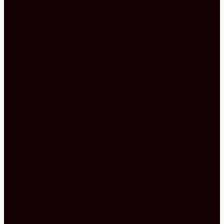
Kochfeldabzug, durch welches komplizierte
Deckeninstallationen hinfällig werden und beste
Kocherlebnisse garantiert sind. Die Spüle selbst ist
nicht weniger hochwertig und besteht aus
Fragranit, ein besonders stabiles und kratzfestes
Material. Zudem überzeugt die Edelstahl Armatur
durch ein elegantes Design und eine ebenso
hochwertige Verarbeitung. Auch hinter dem
Kochfeld ist eine zusätzliche Fläche eingeplant
worden, die wahlweise zur Vorbereitung oder als
Ablagefläche genutzt werden kann. Natürlich lässt
sich die vorhandene Fläche auch wunderbar dazu
nutzen die ersten Sekt- oder Champagner Gläser
vorzubereiten und einen schönen Abend