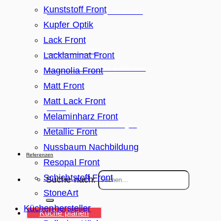
Kunststoff Front
Unsere Ausstellung entdecken
Kupfer Optik
Lack Front
Küchenstudio
Lacklaminat Front
Unser Küchenstudio entdecken
Magnolia Front
Matt Front
Matt Lack Front
Jobs
Melaminharz Front
Deine Karriere voranbringen
Metallic Front
Nussbaum Nachbildung
Referenzen
Resopal Front
Schichtstoff Front
Suche nach:
StoneArt
Küchenhersteller
Küche planen