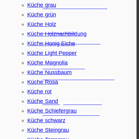
Küche grau
Die besten & schönsten Küchen!
Küche grün
Küche Holz
Über Küchen
Küche Holznachbildung
Dein Küchen Wissensbereich
Küche Honig Eiche
Küche Light Pepper
Küche Magnolia
Küchenhersteller
Küche Nussbaum
Die besten Hersteller auf einen Blick
Küche Rosa
Küche rot
Küche Sand
Elektrogeräte Hersteller
Küche Schiefergrau
Die besten E-Geräte Marken
Küche schwarz
Küche Steingrau
Küchenblog