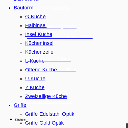
Bauform
KÜCHENANGEBOTE
G-Küche
Halbinsel
Alle Küchenangebote
Insel Küche
Über +300 Küchen warten auf Dich!
Kücheninsel
Küchenzeile
Preiswerte Küchen
L-Küche
Offene Küche
Zwischen 5.000 - 10.000 €
U-Küche
Y-Küche
Premium Küchen
Zweizeilige Küche
Ab 10.000 € - Open End
Griffe
Griffe Edelstahl Optik
Küchen
Griffe Gold Optik