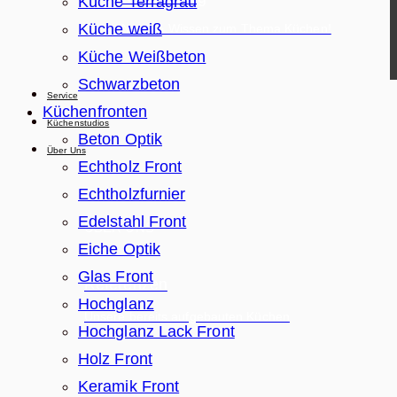
Küche Terragrau
Küche weiß
News & Wissen zum Thema Küchen!
Küche Weißbeton
Schwarzbeton
Service
Küchenfronten
Küchenstudios
Beton Optik
Über Uns
Echtholz Front
Echtholzfurnier
Edelstahl Front
ÜBER UNS
Eiche Optik
Glas Front
Referenzen
Hochglanz
Unsere bereits aufgebauten Küchen
Hochglanz Lack Front
Holz Front
Keramik Front
Ausstellung