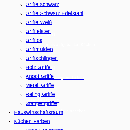
Griffe schwarz
Griffe Schwarz Edelstahl
ÜBER UNS
Griffe Weiß
Griffleisten
Referenzen
Grifflos
Unsere bereits aufgebauten Küchen
Griffmulden
Griffschlingen
Ausstellung
Holz Griffe
Knopf Griffe
Unsere Ausstellung entdecken
Metall Griffe
Reling Griffe
Küchenstudio
Stangengriffe
Unser Küchenstudio entdecken
Hauswirtschaftsraum
Küchen Farben