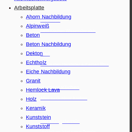
Arbeitsplatte
Ahorn Nachbildung
Wohnen
Alpinweiß
Dein Küchen Wissensbereich
Beton
Beton Nachbildung
Dekton
Bad
Echtholz
Die besten Hersteller auf einen Blick
Eiche Nachbildung
Granit
Outdoor Küchen
Hemlock Lava
Alles zu Outdoor Küchen
Holz
Keramik
Kunststein
Beratungstermin
Kunststoff
Vereinbare jetzt einen Termin