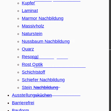
Kupfer
Laminat
Marmor Nachbildung
Massivholz
Naturstein
Nussbaum Nachbildung
KÜCHEN & ANGEBOTE
Quarz
Resopal
Küchenangebote
Rost Optik
Die besten & schönsten Küchen!
Schichtstoff
Schiefer Nachbildung
Über Küchen
Stein Nachbildung
Dein Küchen Wissensbereich
Ausstellungsküchen
Barrierefrei
Bauform