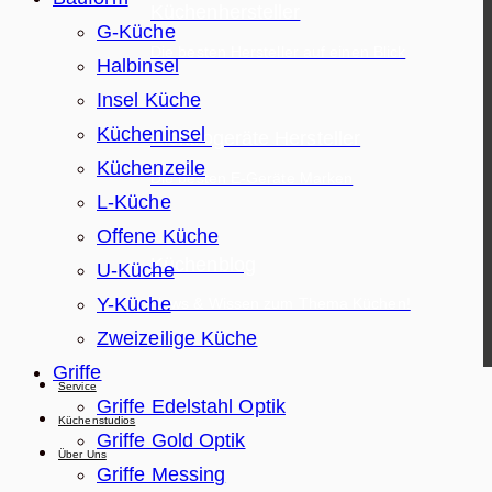
Küchenhersteller
G-Küche
Die besten Hersteller auf einen Blick
Halbinsel
Insel Küche
Kücheninsel
Elektrogeräte Hersteller
Küchenzeile
Die besten E-Geräte Marken
L-Küche
Offene Küche
Küchenblog
U-Küche
Y-Küche
News & Wissen zum Thema Küchen!
Zweizeilige Küche
Griffe
Service
Griffe Edelstahl Optik
Küchenstudios
Griffe Gold Optik
Über Uns
Griffe Messing