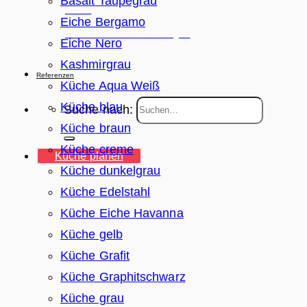
Basalt Taupegrau
Jobs
Eiche Bergamo
Deine Karriere voranbringen
Eiche Nero
Kashmirgrau
Referenzen
Küche Aqua Weiß
Küche blau
Suche nach:
Küche braun
Küche creme
Küche planen
Küche dunkelgrau
Küche Edelstahl
Küche Eiche Havanna
Küche gelb
Küche Grafit
Küche Graphitschwarz
Küche grau