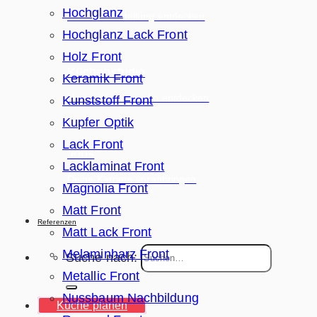
Hochglanz
Unsere Ausstellung entdecken
Hochglanz Lack Front
Holz Front
Küchenstudio
Keramik Front
Unser Küchenstudio entdecken
Kunststoff Front
Kupfer Optik
Lack Front
Jobs
Lacklaminat Front
Deine Karriere voranbringen
Magnolia Front
Matt Front
Referenzen
Matt Lack Front
Melaminharz Front
Suche nach:
Metallic Front
Nussbaum Nachbildung
Küche planen