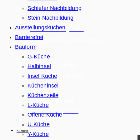
Schiefer Nachbildung
KÜCHENANGEBOTE
Stein Nachbildung
Ausstellungsküchen
Alle Küchenangebote
Barrierefrei
Über +300 Küchen warten auf Dich!
Bauform
G-Küche
Preiswerte Küchen
Halbinsel
Insel Küche
Zwischen 5.000 - 10.000 €
Kücheninsel
Küchenzeile
Premium Küchen
L-Küche
Ab 10.000 € - Open End
Offene Küche
U-Küche
Küchen
Y-Küche