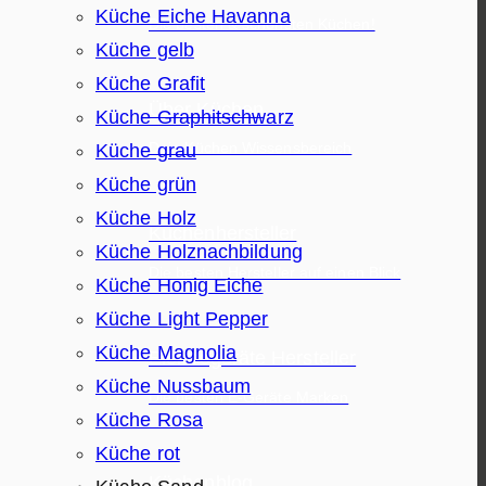
Küche Eiche Havanna
Die besten & schönsten Küchen!
Küche gelb
Küche Grafit
Über Küchen
Küche Graphitschwarz
Küche grau
Dein Küchen Wissensbereich
Küche grün
Küche Holz
Küchenhersteller
Küche Holznachbildung
Die besten Hersteller auf einen Blick
Küche Honig Eiche
Küche Light Pepper
Küche Magnolia
Elektrogeräte Hersteller
Küche Nussbaum
Die besten E-Geräte Marken
Küche Rosa
Küche rot
Küchenblog