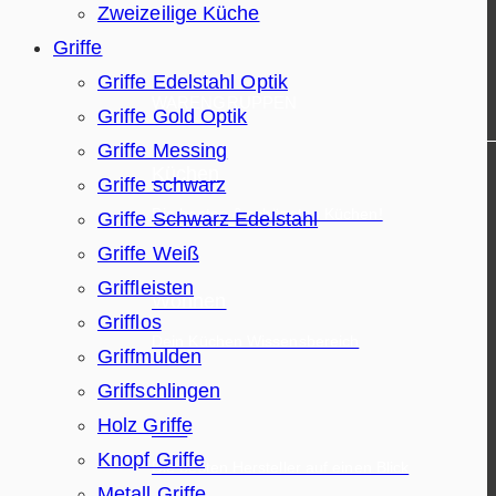
Zweizeilige Küche
Griffe
Griffe Edelstahl Optik
WARENGRUPPEN
Griffe Gold Optik
Griffe Messing
Küchen
Griffe schwarz
Die besten & schönsten Küchen!
Griffe Schwarz Edelstahl
Griffe Weiß
Griffleisten
Wohnen
Grifflos
Dein Küchen Wissensbereich
Griffmulden
Griffschlingen
Holz Griffe
Bad
Knopf Griffe
Die besten Hersteller auf einen Blick
Metall Griffe