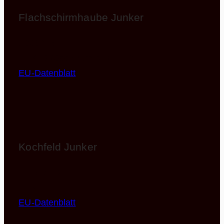
Flachschirmhaube Junker
JD36AL51
EEK: B (Spektrum A+++ – D)
EU-Datenblatt
Kochfeld Junker
JR36DT52
EEK:
EU-Datenblatt