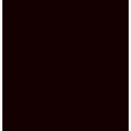
ihren sandfarbenen, hochglänzenden Fronten.
Absolut klare und schnörkellose Linienführung
demonstrieren eindrücklich die Zweckbestimmtheit
dieser Nobilia L-Küche. Sie ist halt zum Kochen da.
aber sieht trotzdem sehr gut aus.
Das in die Wandnische gebaute Regal mit dem
Essplatz bildet einen eleganten Übergang zum
Wohnraum. Selbstverständlich können Sie hier
auch lesen, arbeiten oder einfach nur dasitzen und
entspannen. Das verwendete Holzdekor verströmt
eine angenehme Wärme. In dieser ausgesprochen
behaglichen Umgebung lässt es sich sicher gut
Kochen und Leben.