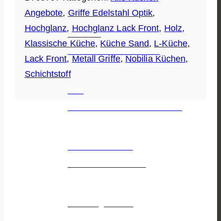
Angebote
,
Griffe Edelstahl Optik
,
Hochglanz
,
Hochglanz Lack Front
,
Holz
,
Wohnen
Klassische Küche
,
Küche Sand
,
L-Küche
,
Dein Küchen Wissensbereich
Lack Front
,
Metall Griffe
,
Nobilia Küchen
,
Schichtstoff
Bad
Die besten Hersteller auf einen Blick
Outdoor Küchen
Alles zu Outdoor Küchen
Beratungstermin
Vereinbare jetzt einen Termin