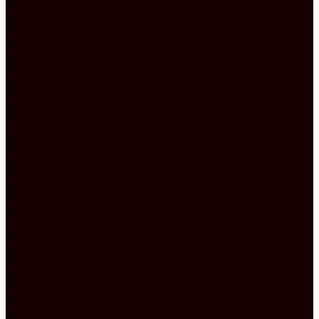
Die Hängeschränke bieten ebenfalls viel Platz. zum
Beispiel zur Unterbringung von Tellern, Tassen,
Gläsern und sonstigem Geschirr. Im
Dunsthaubenschrank ist, in Abhängigkeit vom
verbauten Elektrogerät, zumeist noch Platz für
Gewürze.
Zudem bietet die Verwendung von XL
Unterschränken die Möglichkeit die Ergonomie in
Ihrer Küche zu verbessern. So kann die
Arbeitshöhe viel individueller an Ihre Körpergröße
angepasst werden. In Folge dessen müssen Sie
keine gebeugte Haltung beim Schnippeln von
Lebensmitteln mehr einnehmen, wenn die
Arbeitsplatte zu tief liegt. Das entlastet Rücken,