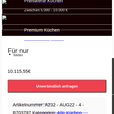
Preiswerte Küchen
Zwischen 5.000 - 10.000 €
Premium Küchen
Ab 10.000 € - Open End
Für nur
Küchen
10.115,55
€
WARENGRUPPEN
Unverbindlich anfragen
Küchen
Artikelnummer:
A232 - AUG22 - 4 -
Die besten & schönsten Küchen!
B703797
Kategorien:
Alle Küchen