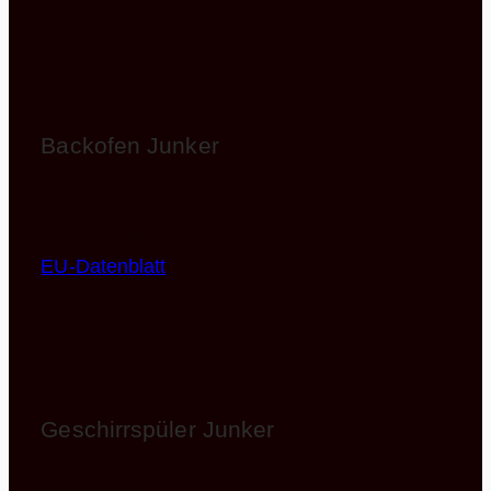
Backofen Junker
JF1300050
EEK: A (Spektrum A+++ – D)
EU-Datenblatt
Geschirrspüler Junker
JS55X01ITE