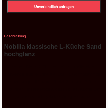
Unverbindlich anfragen
Beschreibung
Nobilia klassische L-Küche Sand
hochglanz
Wünschen Sie sich für Ihre kleine Familie eine
glänzende Küche ohne viel Schnickschnack? Aber
von bester Qualität und mit viel Stauraum? Dann
wird Ihnen unsere Nobilia klassische L-Küche Sand
hochglanz sicherlich gefallen. Ausgesprochen
zeitlos und elegant wirkt unsere Nobilia Küche mit