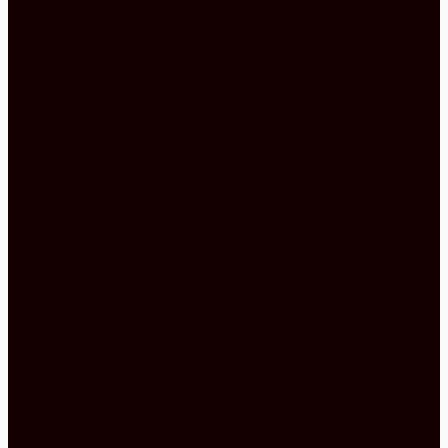
Öffnungswinkel von etwa 35° zieht das Scharnier
die Front sogar aktiv zu. Nur falls der Schwung mal
nicht ausreicht.
Ganz ähnlich verhält es sich bei den
Auszugsschienen. Obwohl einige von ihnen mit bis
zu 60 kg Zuladung belastbar sind schließen sie
sich dank integrierter Dämpfung sacht und fast
unhörbar. Damit diese unsichtbaren Helfer auch
sicher ein Küchenleben lang zuverlässig
funktionieren Testet Nobilia diese in einem eigenen
Prüflabor. Wird ein Türscharnier in seiner
“Dienstzeit” etwa 20.000 mal geöffnet und
geschlossen, testet Nobilia 80.000 Zyklen! Sie
sehen wie sehr der Küchenhersteller Nobilia auf