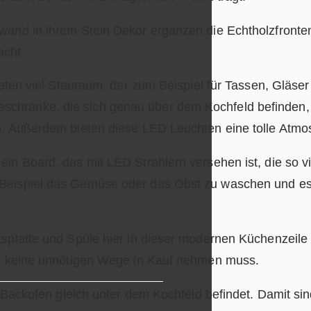
wand in ihrem Stein Dekor ergänzen die Echtholzfronten
acht.
bieten viel Stauraum, der zum Beispiel für Tassen, Gläse
chränke, die sich genau über dem Kochfeld befinden, 
n. Außerdem bieten diese LED Leuchten eine tolle Atmo
in Board, das mit LED Strahlern versehen ist, die so v
Beispiel das Gemüse oder das Obst zu waschen und es d
platte und Spüle hier in dieser modernen Küchenzeile id
man keine unnötigen Wege in Kauf nehmen muss.
er Backofen gleich unter dem Kochfeld befindet. Damit s