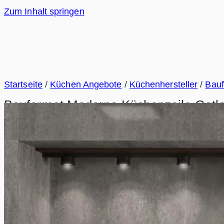
Zum Inhalt springen
Startseite
/
Küchen Angebote
/
Küchenhersteller
/
Bau
Bauformat Moderne Küchenzeile Gotl