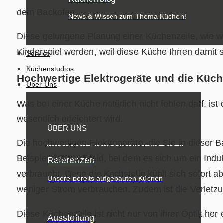
dem Backofen.
News & Wissen zum Thema Küchen!
Diese gelungene Planung einer Küchenzeile, wie wi
Kinderspiel werden, weil diese Küche Ihnen damit 
Service
Küchenstudios
Hochwertige Elektrogeräte und die Küche
Über Uns
Was bei einer Küche natürlich nicht fehlen darf, ist
wesentlich erleichtert wird.
ÜBER UNS
Die hochwertigen Elektrogeräte, die Sie in dieser
Beispiel das Kochfeld, bei dem es sich um ein Indu
Referenzen
verbraucht. Denn die Kochstelle kühlt sich sofort a
Unsere bereits aufgebauten Küchen
weniger Strom verbrauchen. Zudem ist die Verletzun
Diese Küchenzeile ist nicht nur von ihrer Optik her
Ausstellung