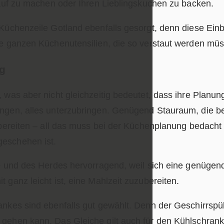
lauf zu machen oder Ihren Lieblingskuchen zu backen.
 Küchenzeile Gotland ebenfalls gesorgt, denn diese Ein
e ganzen Küchenutensilien, die so verstaut werden müss
ng
 was aber nicht gleichzeitig bedeutet, dass ihre Planun
ngen, alles unterzubringen. Genügend Stauraum, die ben
zubereiten – all das muss bei der Küchenplanung bedach
geschehen ist.
e und des Herdes hervorragend, weil sich eine genügend
 ganz leicht ist, eine Mahlzeit zuzubereiten.
ankes sind ebenfalls gut gewählt. Denn der Geschirrspü
gehen kann. Das Gleiche gilt auch für den Kühlschrank.