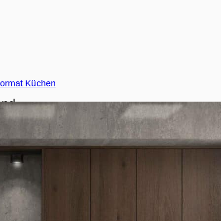
format Küchen
and