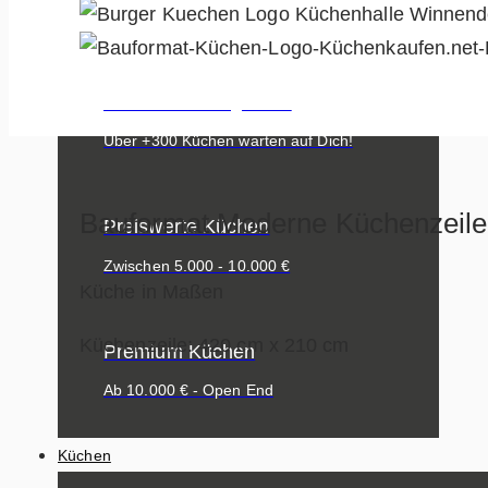
KÜCHENANGEBOTE
Alle Küchenangebote
Über +300 Küchen warten auf Dich!
Bauformat Moderne Küchenzeile
Preiswerte Küchen
Zwischen 5.000 - 10.000 €
Küche in Maßen
Küchenzeile: 420 cm x 210 cm
Premium Küchen
Ab 10.000 € - Open End
Küchen