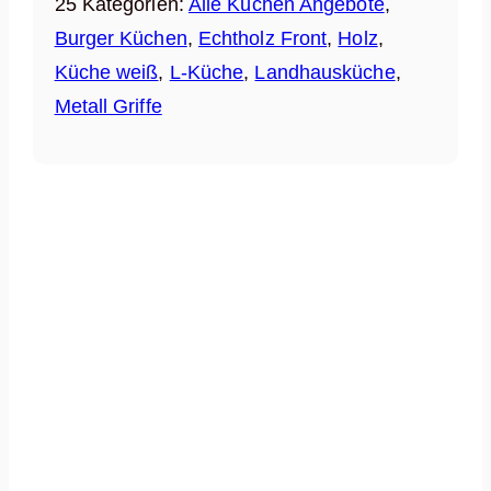
25
Kategorien:
Alle Küchen Angebote
,
Burger Küchen
,
Echtholz Front
,
Holz
,
Küche weiß
,
L-Küche
,
Landhausküche
,
Metall Griffe