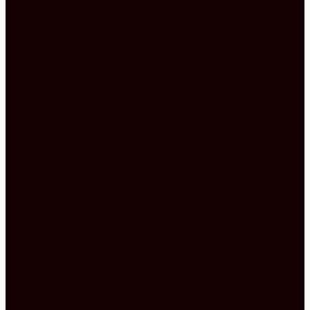
Holzelement, das Ihnen die Möglichkeit bietet, all
Ihre teuren Öle und Ihre vielen Arten an Essig dort
zu deponieren, ist es eine kuschelige “Ecke” zum
Kochen, die es Ihnen zusätzlich ermöglicht, Ihre
Zutaten gleich neben Ihrem Induktionskochfeld zu
schneiden, wie z. B. Ihr Biogemüse oder das
Fleisch vom Biobauern.
Diese gekonnte Kombination der weißen
Rahmenfronten mit der Arbeitsplatte, der
Rückwand und dem Regal in Holz Optik gibt dieser
Landhaus Küche eine Behaglichkeit, die nur selten
zu finden ist. Die schwarzen Nischenrelings
ergänzen das Ganze, wobei der schwarze
Backofen und die Dunstabzugshaube ihr Übriges