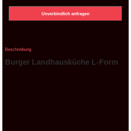
Unverbindlich anfragen
Beschreibung
Burger Landhausküche L-Form
Diese weiße Burger Landhausküche L-Form ist mit
so viel Liebe zusammengestellt worden, die Sie es
an allen Ecken und Kanten erkennen können.
Nehmen wir einfach nur die Halbinsel, die als
Kochinsel perfekt ist. Durch diese einmalig schöne
Dunstabzugshaube und das eingesetzte