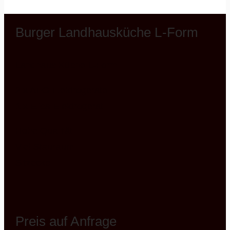
Burger Landhausküche L-Form
Landhaus Küche L-Form
2 x AEG Elektrogeräte
1 x Elica Elektrogerät
Hohe Qualität
Viel Stauraum
Sitzecke
Preis auf Anfrage