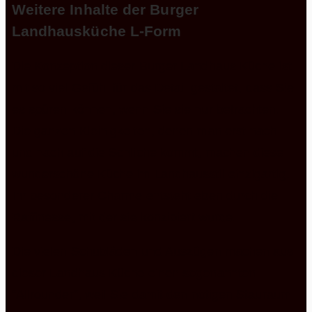
Weitere Inhalte der Burger
Landhausküche L-Form
Die Konzeption dieser Burger Landhaus Küche ist
mit so viel Gefühl für das Detail gestaltet, dass Sie
es spüren können, wenn Sie sie nur betrachten.
Die ganzen Kleinigkeiten, denen man erst nach
und nach auf die Schliche kommt, machen diese
wunderschöne Küche im Landhausstil einzigartig.
Ihr besonderer Charme entsteht eben durch die
Raffinesse, mit der sie konzipiert wurde.
Die vielen Schubläden und Auszügen machen aus
dieser Landhaus Küche einen sogenannten
“Allrounder”, weil Sie damit den nötigen Stauraum