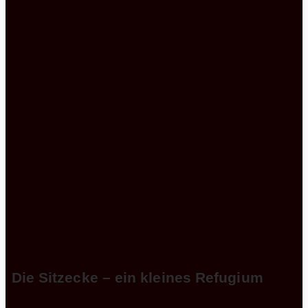
robustere Regal in Holz Optik gehalten, das von
der weißen Kranzleiste überdeckt und beleuchtet
wird, gib Ihnen die Möglichkeit, was auch immer
Sie möchten dort unterzubringen. Das weiße
Abschlussregal direkt neben dem Backofen lädt
dazu ein, all Ihre Küchenutensilien, die Sie zum
Backen benötigen, dort zu verstauen und das
vielleicht sogar in hölzernen Einsätzen oder schön
dekoriert einfach so. Natürlich können Sie auch
Ihre kleineren Elektrogeräte wie Ihren Toaster oder
Wasserkocher dort unterbringen, damit Sie ihn
schnellstmöglich zur Hand haben.
Die Sitzecke – ein kleines Refugium