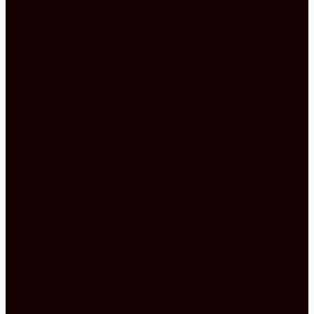
Die Sitzecke, die sich direkt unter ihrem Fenster
befindet, ist ganz besonders gemütlich, denn wenn
Sie auf Ihrer Sitzbank Platz nehmen, können Sie
sich jeweils anlehnen und wenn Sie es möchten,
aus dem Fenster schauen. Die weißen
Unterschränke, die jeweils mit einem
zurückgesetzten Aufsatzschrank versehen sind,
erinnern an ein Küchenbuffet. Die Glasfronten mit
ihren Sprossen runden das Ganze ab und laden
einfach immer wieder dazu ein, sich dort
niederzulassen, um seinen Gedanken
nachzuhängen. Das Sitzelement im weitesten
Sinne wird mit der Deckplatte verbunden, die
ebenfalls Leuchten besitzt.