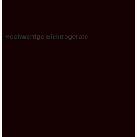
für all Ihr Hab und Gut zur Verfügung haben, denn
selbst unter der Sitzbank existieren noch Auszüge.
Damit haben Sie jeder Zeit alles im Griff.
Hochwertige Elektrogeräte
Diese Burger Landhaus Küche in U-Form besticht
nicht nur durch ihr Äußeres, sondern ist auch
funktional ein Juwel, denn sie ist mit hochwertigen
Elektrogeräten ausgestattet. Diese
Haushaltsgeräte sind aus dem Hause AEG. Ihre
Qualität besticht und die ansprechenden
Funktionen dieses Labels begeistern ihre Benutzer
immer wieder. Des Weiteren bietet das schöne
Design der Dunstabzugshaube, die sich über der