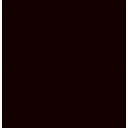
dazutun. Die dunklen Elemente in dieser Küche im
Landhaus Stil setzen die Akzente, die das
Gesamtbild dieser Küche abrunden, und zwar
zusammen mit der Spüle und dem Kochfeld. Die
schwarzen Griffe hingegen bleiben ziemlich
unauffällig im Hintergrund, weil sie so zierlich
daherkommen.
Die drei unterschiedlichen Regale verfehlen auch
nicht ihre Wirkung, um dieser Landhaus Küche
ihren besonderen Charme zu verleihen. Das kleine
weiße Regal, das von den Oberschränken
umrahmt wird, schenkt Ihnen die Gelegenheit, Ihre
Kochbücher für ein weiteres interessantes Rezept
in Ihrer unmittelbaren Nähe zu haben. Das etwas