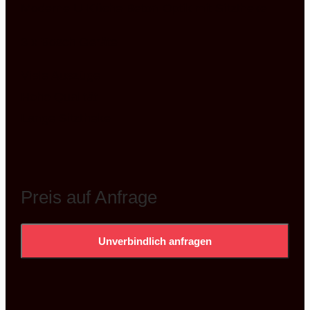
Moderne U-Küche Beton Optik mit Sitztheke
3 x Bosch Geräte
Viele Auszüge
Hohe Qualität
Lange Sitztheke
Preis auf Anfrage
Unverbindlich anfragen