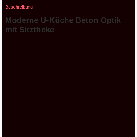
Beschreibung
Moderne U-Küche Beton Optik
mit
Sitztheke
Der Eyecatcher dieser modernen Beton Küche in
U-Form ist eindeutig die helle Echtholz
Arbeitsplatte. Sie lässt diese Küche sehr geräumig
wirken. Die Beton Optik der grifflosen
Oberschränke und die sich im unteren Teil der
Küche befindenden Auszüge und Schubläden mit
ihren schwarzen Griffen ermöglichen der
holzfarbenen Arbeitsplatte diesen einmaligen
Effekt. Holz lädt im Allgemeinen zum Bleiben ein,
weil es diese Gemütlichkeit ausstrahlt, die einem