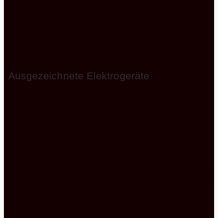
abwischen lassen. Durch seine 3 D Heißluft haben
Sie die Möglichkeit, mehrere Gerichte gleichzeitig
zubereiten zu können, ohne dass die Gerüche des
einen das andere Gericht zunichtemachen.
Ausgezeichnete Elektrogeräte
Zusätzlich zu diesen ganzen wunderbaren
Möglichkeiten, diese moderne U-Küche in ihrer
Beton Optik zu nutzen, kommt ihre ausgezeichnete
Funktionalität noch hinzu. Die Elektrogeräte, die
diese Küche komplementieren, sind alle aus dem
Hause Bosch, das für seine hervorragende Qualität
bekannt ist. Zu diesem erstklassigen Backofen
gesellt sich ferner ein Geschirrspüler der Serie