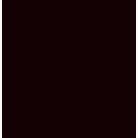
Accent Line hinzu. Diese spezielle Serie wird den
höchsten Ansprüchen gerecht. Zudem bereichern
ein Herd und ein Kühlschrank diese einmalige
Küche. Im Folgenden nennen wir Ihnen gerne die
Haushaltsgeräte, die in diese moderne Küche
integriert wurden:
BOSCH Geschirrspüler – SPV4HL800E – EEK E –
70 kWh – 9 Gedecke – 8,5 Liter Wasser – 3:40
Zyklus – 46 dB
BOSCH Backofen-Set – HBT278BS0 – EEK A – 71
L – 0,99 kWh oder 0,81 kWh / Zyklus + BOSCH
Kochfeld –
PVS845FB5E – EEK A
BOSCH Kühlschrank – KIF52SDF0 – EEK F – 189