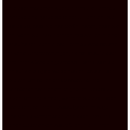
Bei dieser modernen Küche nimmt die Echtholz
Sitztheke eine ganze Seite der U-Form ein. Sie
lässt es zu, dass Sie das Gefühl haben, dass Sie
sich, wenn Sie Platz nehmen, tatsächlich in einer
Bar aufhalten, denn diese Echtholz Arbeitsplatte
hat keine Unterbrechungen, nichts ist auf dieser
Seite Ihrer Küche eingearbeitet. Damit lässt sie
sich auf vielfältigste Weise nutzen, ob als Tisch
vielleicht, um bei einem Cappuccino Ihre
Kochbücher nach einem originellen Rezept zu
wälzen, um Ihre Kinder, während Sie das Essen
zubereiten, bei ihren Hausaufgaben im Auge
behalten zu können oder um diesen Platz mit
kleinen Geschenken auszufüllen, die in Ihren