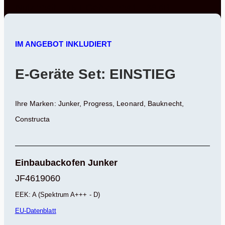
L Nutzinhalt – 15 L Gefrierinhalt – 38 dB
IM ANGEBOT INKLUDIERT
E-Geräte Set: EINSTIEG
Ihre Marken: Junker, Progress, Leonard, Bauknecht,
Constructa
Einbaubackofen Junker
JF4619060
EEK: A (Spektrum A+++ - D)
EU-Datenblatt