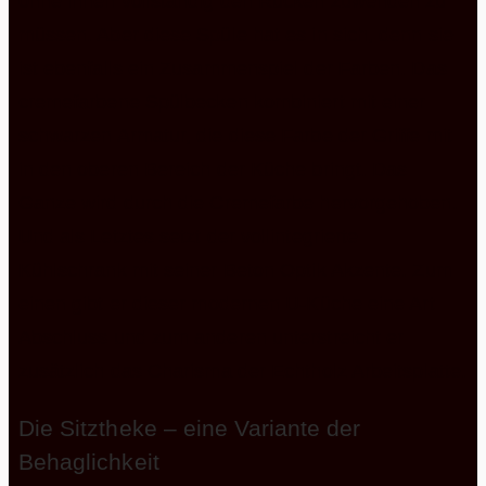
ohne ihnen vollständig den Rücken zuwenden zu
müssen. Aber diese Spüle hat es in sich, denn sie
ist ebenfalls ein Zusammenspiel der Farben. Das
cremefarbene Spülbecken kombiniert mit einer
schwarzen Armatur, die diese Farbe der Griffe mit
in den oberen Bereich der Küche bringt. Das
Ganze wird durch die Cremefarbe hervorgehoben.
Und als Letztes setzt der vollintegrierte
Kühlschrank mit seiner Beton Optik Akzente. Zum
einen gibt er dieser modernen U-Küche eine Art
Abschluss und zum anderen unterstreicht er
zusätzlich das Charisma der Echtholz Arbeitsplatte.
Die Sitztheke – eine Variante der
Behaglichkeit