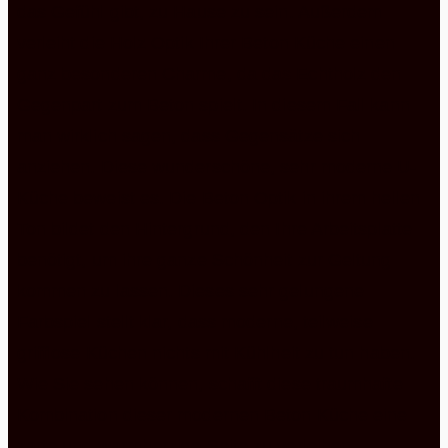
das Gefühl gibt, zu Hause zu sein. Außerdem
verleiht die Holz Optik Ihrer Beton Küche einen
ganz besonderen Charme, da das Echtholz den
Gegenpart zum Beton spielt. In diesem Fall kann
man wirklich sagen, dass Gegensätze sich
anziehen. Diese wunderschöne, sehr moderne U-
Küche beweist es. Die Beton Optik in ihrem hellen
Ton bildet den Hintergrund, den Ihre Arbeitsplatte
benötigt, um ihre ganze Schönheit zur Geltung
kommen zu lassen. Dieses sehr gelungene
Farbspiel stellt klar, dass moderne, teilweise
grifflose Küchen nichts mit Kühlheit zu tun haben.
Wie Sie sehen können, schafft diese traumhafte
Kombination dieser modernen Beton Küche eine
zarte und warmherzige Seite zu verleihen.