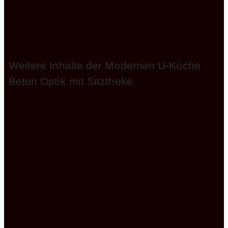
selbst-gemachten Adventskalender gesteckt
werden sollen, wie schon gesagt, diese Sitztheke
eröffnet Ihnen alle Möglichkeiten.
Weitere Inhalte der Modernen U-Küche
Beton Optik mit Sitztheke
Der Backofen, der in dieser Beton Küche zwar
nicht rückenfreundlich eingebaut ist, stammt von
der Firma Bosch und hat es absolut in sich. Er
zeichnet sich durch sein anmutiges Design aus.
Ferner ist er sehr benutzerfreundlich, weil er sich
durch sein pyrolytisches System selbst reinigen
kann. Hinzu kommen noch die versenkbaren
Knebel, die Sie die Front im Nu mühelos