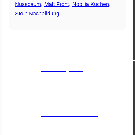
Nussbaum
,
Matt Front
,
Nobilia Küchen
,
Stein Nachbildung
KÜCHEN & ANGEBOTE
Küchenangebote
Die besten & schönsten Küchen!
Über Küchen
Dein Küchen Wissensbereich