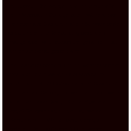
eindrucksvoll. Die Wangen, die ihn umschließen,
sind in Nussbaum Optik gehalten, während das
Innenleben aus Glas und mattem Schwarz besteht,
das durch die LED Beleuchtung besonders
hervorgehoben wird, sodass der gesamte Inhalt
wahrlich zur Schau gestellt wird.
Gleich darunter befindet sich ein weiterer Vitrinen
Schrank ohne die Wangen aus Nussbaum.
Dadurch kommt der Oberschrank mit Glasfronten
noch mehr zur Geltung und wird damit zum wahren
Eyecatcher dieser Design Küche. Kostbare
Glasgefäße lassen sich in dem schwarzen
Unterschrank mit Vitrinen besonders gut
ausstellen. Denn auf diese Art und Weise