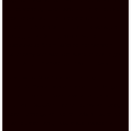
Augenschmaus, sondern auch funktional, weil sie
sich so vielseitig nutzen lässt. Zum einen ist da der
gesamte Stauraum, den sie bietet und zum
anderen die Arbeitsfläche, die sich hervorragend
dazu eignet, vielfältig genutzt zu werden.
Beispielsweise für ein Buffet bei der nächsten
Küchenparty oder auch zum Ausrollen des Teiges,
wenn man gerne Kekse und Plätzchen backt.
Die schwarze Note findet sich auch noch in Form
von den Griffleisten wieder, die dem mehrteiligen
Hochschrank damit Akzente verleihen und so
schön zum Backofen in seinem schwarzen Design
passen. Diese ganzen kleinen Details machen den
Charme dieser Design Küche aus, sodass man