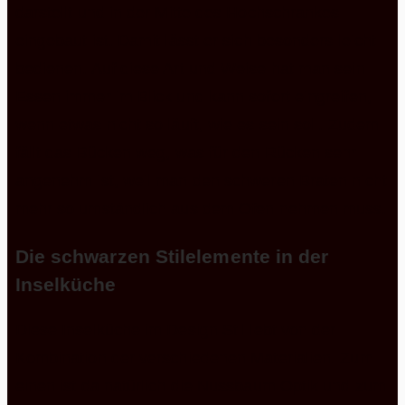
darstellt und in der Mitte des Hochschrankes
eingebaut ist. Damit lässt er sich besonders leicht
bedienen. Auf diese Art und Weise hat man sein
Essen immer im Blick und kann sofort eingreifen,
wenn etwas nicht so läuft, wie es sein soll. Zudem
fällt das Bücken weg, was für den Rücken sehr
angenehm ist, weil man den schweren Braten nicht
mehr so umständlich aus dem Ofen nehmen muss.
Die schwarzen Stilelemente in der
Inselküche
Diese Inselküche im Design Stil lebt von der
Kombination der verschiedenen Materialien. Zum
einen ist da natürlich die Nussbaum Optik und zum