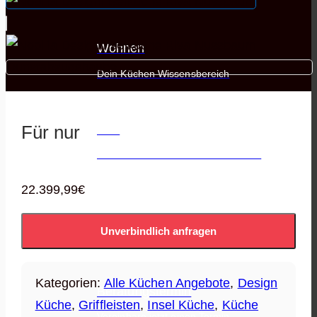
Wohnen
Dein Küchen Wissensbereich
Für nur
Bad
Die besten Hersteller auf einen Blick
22.399,99
€
Outdoor Küchen
Unverbindlich anfragen
Alles zu Outdoor Küchen
Kategorien:
Alle Küchen Angebote
,
Design
Beratungstermin
Küche
,
Griffleisten
,
Insel Küche
,
Küche
Vereinbare jetzt einen Termin