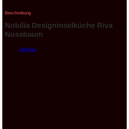
Beschreibung
Nobilia Designinselküche Riva
Nussbaum
Diese
Nobilia
Designinselküche Riva Nussbaum
strahlt pure Eleganz aus. Das kommt mit
Gewissheit von dieser gelungenen Kombination
von mattem Schwarz und der warmherzigen
Nussbaum Optik. Denn dieses Arrangement ist in
dieser speziellen Form und Gestaltung einfach
einzigartig.
Allein der überdimensionale dreiteilige
Hängeschrank demonstriert das allein schon sehr