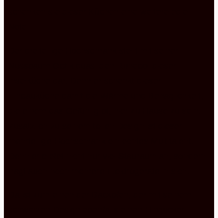
schenken sie dieser Küchen eine weitere edle
Note.
Der dreiteilige Hochschrank stellt mit seiner
Nussbaum Optik quasi den Ruhepol dieser
Inselküche dar. Denn er schenkt dieser
Einbauküche damit die Wärme und Behaglichkeit,
die einem das Gefühl gibt, hier zu Hause zu sein.
Zusätzlich zu seinem tollen Design ist dieser
mehrteilige Hochschrank ein echtes Multitalent.
Denn er bietet nicht nur viel Stauraum an, sondern
trägt auch noch mehrere Elektrogeräte in sich.
Da ist zum einen der Backofen, der mit seinem
schwarzen Design ebenfalls einen Hingucker