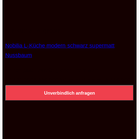
Alle Küchen Angebote
Nobilia L-Küche modern schwarz supermatt
Nussbaum
14.421,00
€
Ursprünglicher Preis war:
14.421,00€
6.669,00
€
Aktueller Preis ist: 6.669,00€.
Unverbindlich anfragen