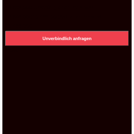
16.698,00
€
Ursprünglicher Preis war:
16.698,00€
10.488,00
€
Aktueller Preis ist:
10.488,00€.
Unverbindlich anfragen
-40%