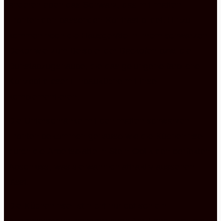
anderen eben das Schwarz, das mit matten
Fronten den passenden Kontrast bildet. Hinzu
kommen noch die Hausgeräte in ihrem schwarzen
Dekor wie zum Beispiel der Backofen bzw. die
Dunstabzugshaube, die das gelungene farbliche
Konzept dieser Einbauküche mit Insel
komplementieren.
Die Unterschränke mit den matten schwarzen
Fronten bekommen genauso wie die Kücheninsel
durch die Arbeitsplatte in Stein Optik den perfekten
Abschluss, was sie wahrlich attraktiv aussehen
lässt.
Die Kücheninsel ist nicht nur optisch ein