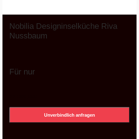
Nobilia Designinselküche Riva
Nussbaum
Für nur
22.399,99
€
Unverbindlich anfragen