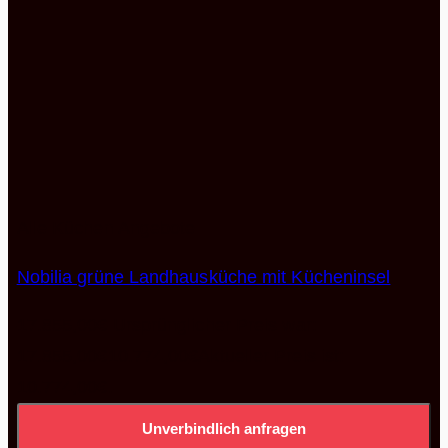
Alle Küchen Angebote
Nobilia grüne Landhausküche mit Kücheninsel
17.855,00
€
Ursprünglicher Preis war:
17.855,00€
10.774,00
€
Aktueller Preis ist:
10.774,00€.
Unverbindlich anfragen