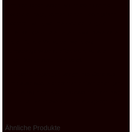
kann sich sehen lassen. Mit ihr stellt sich nie
wieder die Frage, ob man seinen Lieblingsfisch
zubereiten kann, weil man stundenlang die
schlechten Gerüche ertragen muss. Diese Zeiten
sind ein für alle Mal vorbei, weil diese
Dunstabzugshaube so effektiv und vor allen
Dingen fast geräuschlos arbeitet.
Mit dieser einzigartigen Design Inselküche aus
dem Hause Nobilia erlebt man einfach einen ganz
neuen Alltag in der Küche, sodass man sich fragt,
warum man sich diese Küche erst zugelegt hat.
Ähnliche Produkte