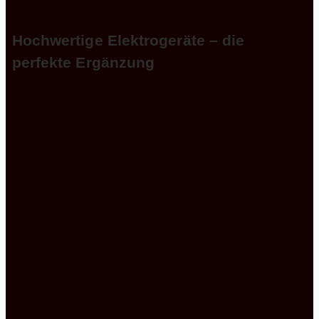
sich in ihr sofort wohl fühlt.
Hochwertige Elektrogeräte – die
perfekte Ergänzung
Diese Nobilia Designinselküche Riva Nussbaum
besitzt dieses einzigartige Design, was sie so
attraktiv macht. Zudem kann sich die technische
Ausstattung wirklich sehen lassen. Denn sie ist
nicht nur hochwertig, sondern auch von ihrem
Design her ein Blickfang, was die
Dunstabzugshaube und der Backofen eindrucksvoll
beweisen.
Zum Beispiel begeistert die Kopffreihaube nicht nur
durch attraktives Äußeres. Denn ihre Funktionalität