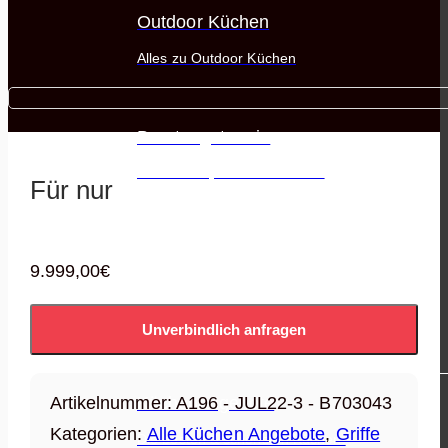
Outdoor Küchen
Alles zu Outdoor Küchen
Beratungstermin
Vereinbare jetzt einen Termin
Für nur
9.999,00
€
Unverbindlich anfragen
KÜCHEN & ANGEBOTE
Artikelnummer:
A196 - JUL22-3 - B703043
Küchenangebote
Kategorien:
Alle Küchen Angebote
,
Griffe
Die besten & schönsten Küchen!