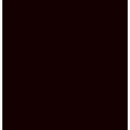
Nussbaum Optik schenkt nicht nur eine elegante
Ausstrahlung, sondern auch viel Behaglichkeit.
Durch ihren eher dunklen Farbton verstärkt sie die
Wirkung der weißen Elemente, sodass diese
gelungene Komposition dieser Inselküche
entstehen kann.
Zudem lässt das Nussbaumholz diese Nobilia
Küche sehr geräumig wirken. Mit den goldenen
Griffen wird es einfach perfekt ergänzt. Und der
Hochschrank in seiner Nussbaum Optik gibt dem
sogenannten Koffer seinen “Halt” und lässt ihn
damit mehr zur Wirkung kommen. Das kommt
natürlich auch der eleganten Dunstabzugshaube