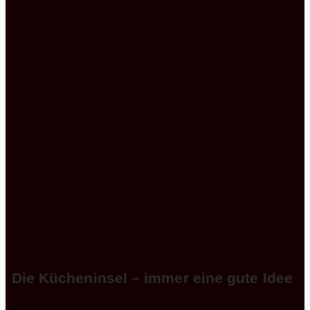
dafür auch weltweit geschätzt. Aber bei Elica ist
nicht nur das Design entweder ausgefallen oder
elegant, sondern auch die Funktionalität ihrer
Dunstabzüge.
Die Effektivität dieser Dunstabzugshaube wird Sie
mit Sicherheit begeistern, da Sie sich um
unangenehme Gerüche keine Gedanken mehr
machen müssen. Denn sie sind einfach
verschwunden, bevor sie sich überhaupt
ausbreiten können. Sie können also nach
Herzenslust kochen und braten, was Sie möchten.
Die Kücheninsel – immer eine gute Idee