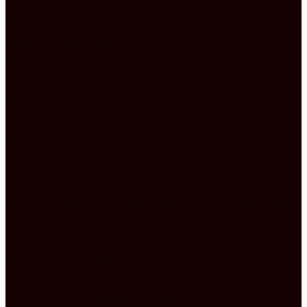
Nussbaum Design betritt. Außerdem besitzt so viel
Stauraum, dass diese Nobilia Küche nie wieder
unordentlich ausschaut und all Ihre
Küchenutensilien an ihrem rechten Platz sind.
Dieser sogenannte Koffer ist in seinem Weiß ein
absoluter Blickfang. Er hebt das Kochfeld und die
Dunstabzugshaube von Elica hervor und schenkt
ihnen diese anheimelnde Ausstrahlung. Zudem
haben Sie im Koffer ausreichend Arbeitsfläche zu
Ihrer Verfügung, um alle Zutaten für Ihre Gerichte
vorbereiten zu können.
Die Kopffreihaube besitzt dieses stilvolle Design,
das einem sofort ins Auge fällt. Dafür ist das
italienische Unternehmen Elica bekannt und wird