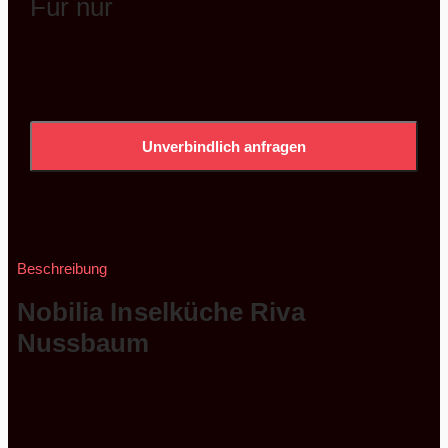
Für nur
9.999,00
€
Unverbindlich anfragen
Beschreibung
Nobilia
Inselküche Riva
Nussbaum
Dieser Küchentraum ist die Inselküche Riva
Nussbaum vom marktführenden Küchenhersteller