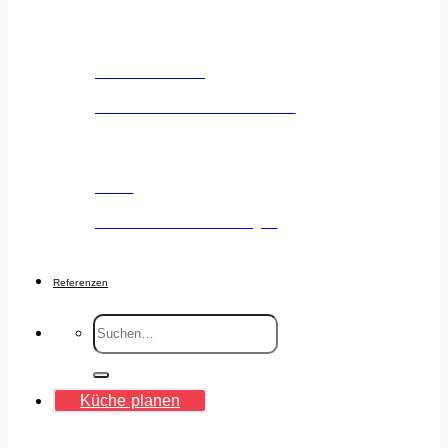
Küchenstudio
Unser Küchenstudio entdecken
Jobs
Deine Karriere voranbringen
Referenzen
Suche
nach:
Küche planen