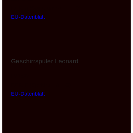
EEK: A (Spektrum A+++ – D)
EU-Datenblatt
Geschirrspüler Leonard
LV1527
EEK: F (Spektrum A – G)
EU-Datenblatt