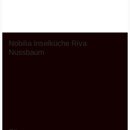
Nobilia Inselküche Riva
Nussbaum
Besonderes Nussbaum Dekor
Hochwertige Verarbeitung
Ergonomischer Aufbau
Einzigartiges Design