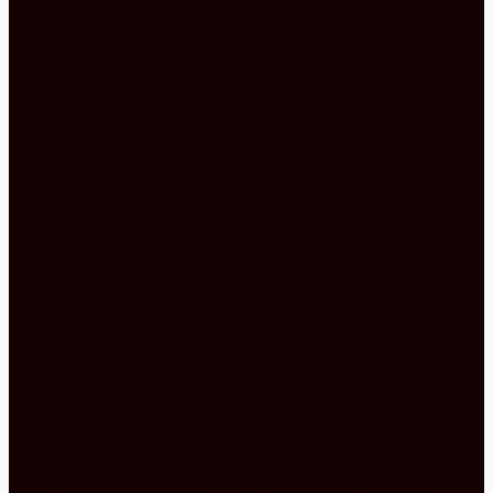
Die Kücheninsel ist nicht umsonst so beliebt, denn
sie lässt, je nachdem, wie man sie gestaltet, eine
Vielfalt an Nutzungsmöglichkeiten zu. In diesem
Falle beherbergt sie die Küchenspüle und bietet
sich damit ebenfalls als Arbeitsplatte an.
Aber das ist nicht alles, da die aufliegende
Esstheke natürlich dazu genutzt werden kann, um
gemütlich zusammen zu sitzen. Entweder haben
Sie hier die Gelegenheit, einen Drink zu nehmen
oder gemeinsam zu Abend zu essen.
Außerdem bietet diese Kücheninsel sehr viel
Stauraum an, der genutzt werden will. All Ihre
Küchenaccessoires und Küchenutensilien finden
hier Platz, sodass Sie in der angenehmen Lage