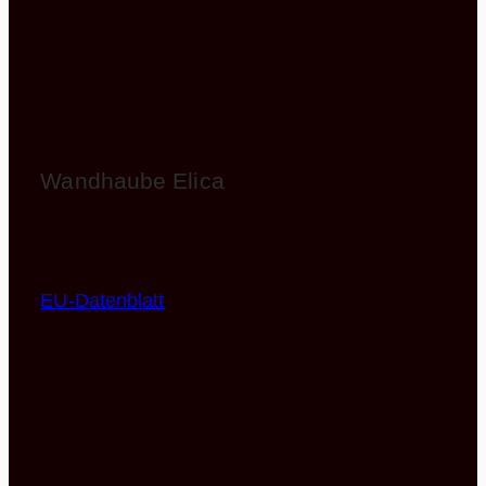
Wandhaube Elica
WISE60BK
EEK: B (Spektrum A+++ – D)
EU-Datenblatt