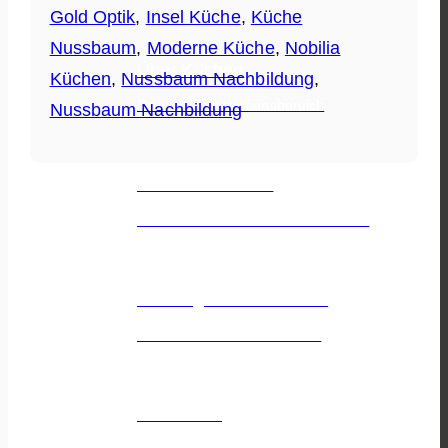
Gold Optik
,
Insel Küche
,
Küche
Nussbaum
,
Moderne Küche
,
Nobilia
Über Küchen
Küchen
,
Nussbaum Nachbildung
,
Dein Küchen Wissensbereich
Nussbaum Nachbildung
Küchenhersteller
Die besten Hersteller auf einen Blick
Elektrogeräte Hersteller
Die besten E-Geräte Marken
Küchenblog