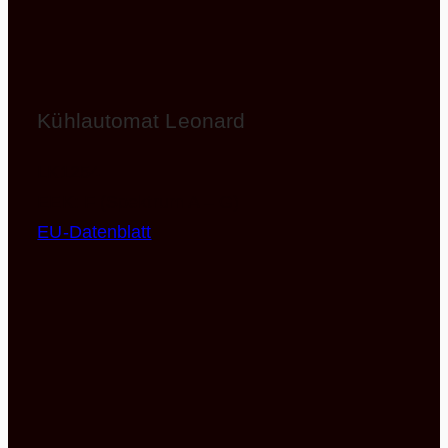
Kühlautomat Leonard
LK1254
EEK: F (Spektrum A – G)
EU-Datenblatt