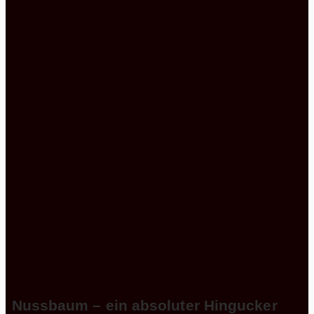
sind, sich immer wieder neue Sachen wie
Kochtöpfe oder Schalen anschaffen zu können.
Die weiße Esstheke hat direkt unter sich einen
dreiteiligen Vitrinenschrank. Mit seinen Glasfronten
schenkt er Ihnen die Möglichkeit, Ihre
Lieblingsstücke dort unterzubringen, damit sie
einem gleich ins Auge fallen, sobald man diese
offene Küche betritt. Durch das Milchglas lassen
sich nur die Konturen erkennen, was noch einen
zusätzlichen Bonus bietet. Denn so kommen Ihre
favorisierten Küchenaccessoires so richtig zu
Geltung.
Nussbaum –
ein absoluter Hingucker