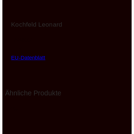
Kochfeld Leonard
LAS6001F
EEK:
EU-Datenblatt
Ähnliche Produkte
-54%