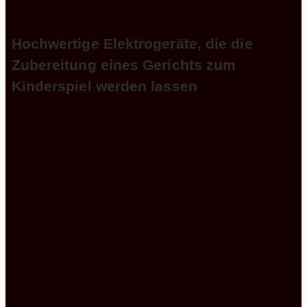
zugute.
Hochwertige Elektrogeräte, die die
Zubereitung eines Gerichts zum
Kinderspiel werden lassen
Nicht nur die Optik und das Design machen diese
Nobilia Inselküche Riva Nussbaum zu einem ganz
besonderen Küchen Angebot, sondern auch die
Elektrogeräte, die durch ihre Hochwertigkeit
bestechen.
Die Dunstabzugshaube von Elica ist da keine
Ausnahme, denn die weiteren E-Geräte sind von
Leonard. Dieser Elektrogeräte Hersteller steht
ebenfalls für hochwertige und langlebige