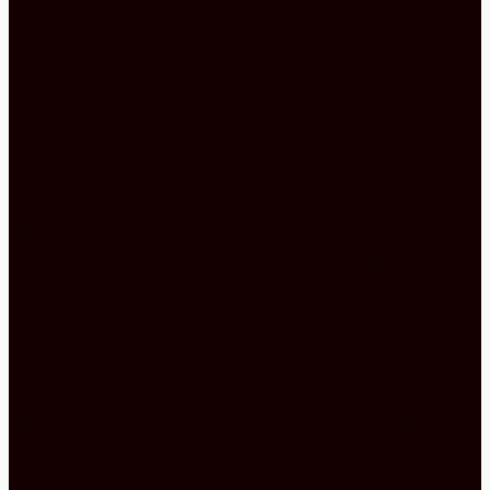
Nobilia. Sie besticht durch ihre Nussbaum Optik,
die idealerweise vom weißen Vitrinenschrank
ergänzt wird, sodass sie diese elegante und edle
Ausstrahlung erhält.
Aber es ist nicht nur der Esstresen mit seinen
gläsernen Unterschränken, sondern auch die
Küchenspüle und der sogenannte “Koffer”, der die
helle Kopffreihaube beherbergt, die die weißen und
damit gelungenen Akzente setzen, die diese Insel
Küche optisch zu einem Kunstwerk machen.
Überhaupt sorgt diese noble Ausstrahlung für das
pure Wohlgefühl, weil man sich einfach zu Hause
fühlt, wenn man diese Inselküche in ihrem