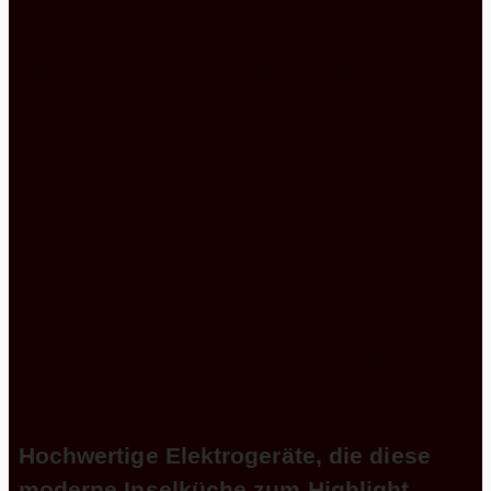
sich hervorragend dazu, nach der Arbeit die
Unterlagen dort zu verstauen. Das offene Regal,
das in die Kochinsel eingebaut ist, lässt sich mit
Ihren Lieblingsaccessoires füllen, sodass Sie Ihre
ganz persönliche Note in Ihre neue Traumküche
bringen, die sie dann so einzigartig macht.
Diese Kücheninsel hält für Sie auch noch
ausreichend Arbeitsfläche parat, damit das
Zubereiten der Zutaten bequem vonstatten gehen
kann. Sie schnippeln einfach Ihr Gemüse und
können es dann gleich in den Topf tun, was
äußerst praktisch ist.
Hochwertige Elektrogeräte, die diese
moderne Inselküche zum Highlight