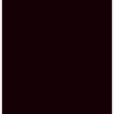
seiner Mitte eingebaut ist. Mit dieser Position lässt
er sich gut nutzen, denn Sie können Ihren Auflauf
oder Ihren Lieblingskuchen immer im Auge
behalten, was einfach toll ist. Außerdem ist dieser
Backofen nach ergonomischen Gesichtspunkten
eingebaut worden. Das bedeutet, dass Sie mit
dieser Position Ihren Rücken schonen, weil Sie
sich nicht mehr bücken müssen, was ebenfalls
sehr angenehm ist.
Auch besitzt dieses Hochschrank Element sowie
die Unterschränke die aufgesetzten Griffleisten in
Edelstahl Optik, die der ansonsten grifflosen
Inselküche Akzente verleihen, die das Gesamtbild
auflockern und damit verschönern. An das