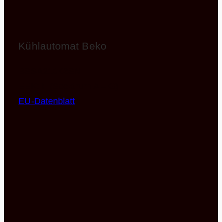
Kühlautomat Beko
BSSA210K3SN
EEK: F (Spektrum A – G)
EU-Datenblatt