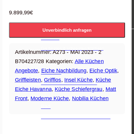
9.899,99
€
WARENGRUPPEN
Unverbindlich anfragen
Küchen
Die besten & schönsten Küchen!
Artikelnummer:
A273 - MAI 2023 - 2
B704227/28
Kategorien:
Alle Küchen
Angebote
,
Eiche Nachbildung
,
Eiche Optik
,
Wohnen
Griffleisten
,
Grifflos
,
Insel Küche
,
Küche
Dein Küchen Wissensbereich
Eiche Havanna
,
Küche Schiefergrau
,
Matt
Front
,
Moderne Küche
,
Nobilia Küchen
Bad
Die besten Hersteller auf einen Blick