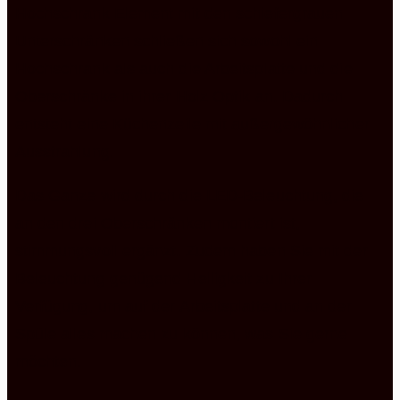
Hochschrank Element mit den schiefergrauen
Unterschränken schließen sich sowohl ein
Hochschrank als auch die Arbeitsplatte und die
Oberschränke in ihrer Holz Optik an. Dadurch
entsteht eine Küchenzeile mit außergewöhnlicher
Ausstrahlung.
Das Ganze wird durch die LED-Beleuchtung, die
an den drei Oberschränken montiert ist,
stimmungsvoll ergänzt. Zudem haben Sie mit der
Beleuchtung genügend Helligkeit zu Ihrer
Verfügung, um auf der Arbeitsplatte und an der
Spüle alles machen zu können, was Sie gerne
möchten.