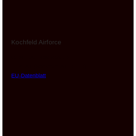
Kochfeld Airforce
CENTRALEONBOARD
EEK: A+ (Spektrum A+++ – D)
EU-Datenblatt