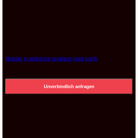
Alle Küchen Angebote
Nobilia Inselküche modern matt weiß
10.248,00
€
Unverbindlich anfragen