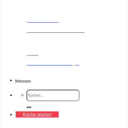
Küchenstudio
Unser Küchenstudio entdecken
Jobs
Deine Karriere voranbringen
Referenzen
Suche
nach:
Küche planen