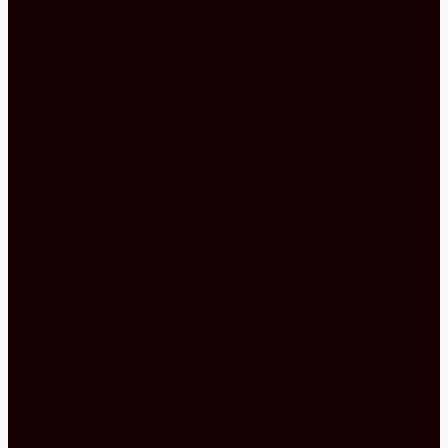
keine Dunstabzugshaube vorhanden ist. So ein
Muldenlüfter, wie dieser Dunstabzug auch genannt
wird, ist sehr praktisch und komfortabel. Denn er
arbeitet sehr effektiv und ist dabei fast geräuschlos,
sodass Sie sich beim Zubereiten Ihrer Mahlzeiten
unterhalten können, ohne gestört zu werden. Der
aufgesetzte Esstresen lädt dazu ein, an ihm Platz
zu nehmen, um sich das fertig gekochte Gericht
gleich einzuverleiben. Aber das ist nicht die einzige
Möglichkeit, ihn zu nutzen. Denn hier kann auch
gearbeitet werden.
Sollten Sie sich im Home Office befinden, haben
Sie hier die perfekte Gelegenheit, Ihren Bürokram
zu erledigen. Die grifflosen Unterschränken eignen