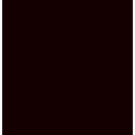
Diese Nobilia Moderne Inselküche Touch mit Holz
Optik ist durch ihre Komposition einzigartig. Denn
diese Zusammenstellung sowohl farblich als auch
von den unterschiedlichen Materialien schafft eine
ganz besondere Atmosphäre, die einen sehr
stimmungsvoll empfängt. Das liegt daran, dass das
Schiefergrau mit seiner matten Front einfach
hervorragend zum Eiche Dekor passt. Beide sehr
unterschiedlichen Materialien ergänzen sich und
geben dieser Einbauküche mit Insel ihre Eleganz
und ihre Schönheit.
Das Hochschrank Element, das in Schiefergrau
gehalten ist, bietet Ihnen eine ganze Menge an
Stauraum. Hinzu kommt noch der Backofen, der in