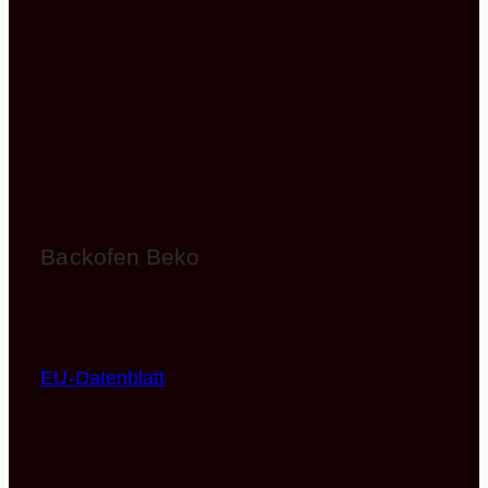
Kühlschrank und auch der Geschirrspüler machen
diese moderne Einbauküche mit Insel zu einem
echten Highlight, das Sie sich nicht entgehen
lassen sollten.
Backofen Beko
BBIE110N0X
EEK: A (Spektrum A+++ – D)
EU-Datenblatt