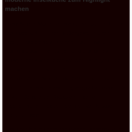
machen
Diese Nobilia Moderne Inselküche Touch mit Holz
Optik besticht mit ihrem außergewöhnlichen
Design, das sie so anziehend macht. Natürlich
besitzt sie auch die nötige Funktionalität, damit Ihr
Alltag in der Küche leicht von der Hand geht. Die
hochwertigen Elektrogeräte, mit denen diese
Inselküche von Nobilia ausgestattet ist, haben
Qualität und besonders Langlebigkeit zu bieten. Da
ist zum Beispiel der Backofen in seiner
ergonomischen Position, der sich komfortabel
bedienen lässt.
Das Kochfeld mit dem integrierten Dunstabzug, der