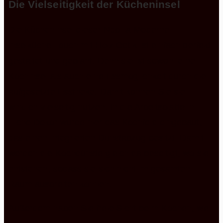
Die Vielseitigkeit der Kücheninsel
Die Kücheninsel dieser Nobilia Moderne
Inselküche Touch mit Holz Optik ist einfach perfekt
gestaltet und geplant. Denn sie ist sowohl eine
Kochinsel als auch eine Essmöglichkeit durch die
aufgesetzte Esstheke. Damit können Sie sie
wirklich vielseitig nutzen. In die Arbeitsplatte in
Eiche Dekor wurde hier das Kochfeld eingebaut,
das einen integrierten Dunstabzug besitzt. Damit
werden die Kochdünste gleich da beseitigt, wo sie
entstehen, sodass sie sich nicht im gesamten
Raum ausbreiten können.
Außerdem haben Sie freie Sicht beim Kochen, weil