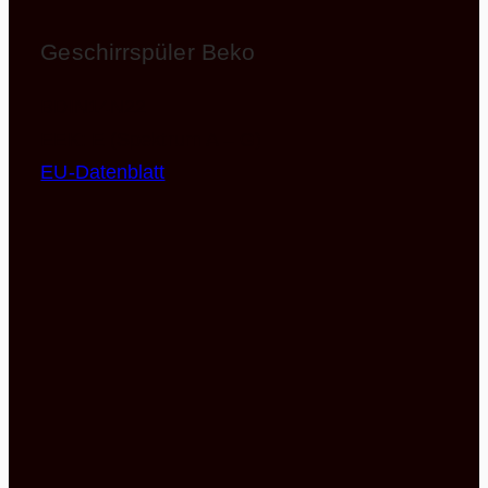
Geschirrspüler Beko
BDIN14N22
EEK: E (Spektrum A – G)
EU-Datenblatt