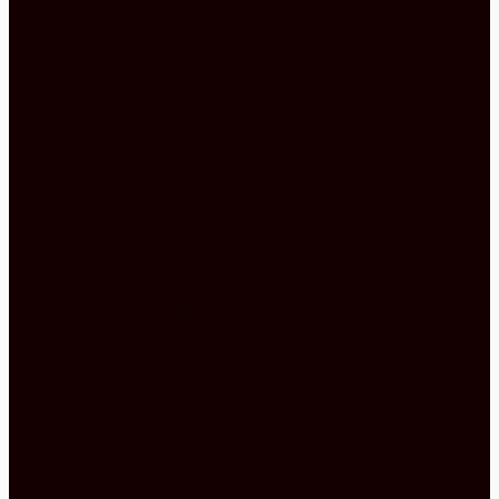
besser ausräumen.
Mit diesen ganzen Auszügen ist die Frage, ob der
Stauraum auch ausreichend vorhanden ist,
abgehakt. Denn hier hat man die Möglichkeit, so
gut wie alle Küchenutensilien unterzubringen,
damit nie wieder Unordnung entstehen kann.
Die beiden extra breiten Auszüge, die sich direkt
unter der Spüle befinden, eignen sich
ausgezeichnet dafür, hier die unterschiedlichen
Teller zu deponieren oder auch die Pfannen oder
Kochtöpfe, weil man sie auf diese Art und Weise
schnell zur Hand hat.