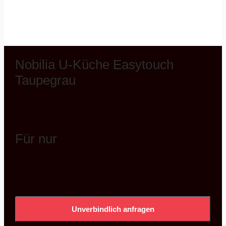
Nobilia U-Küche Easytouch
Taupegrau
Für nur
12.399,99
€
Unverbindlich anfragen