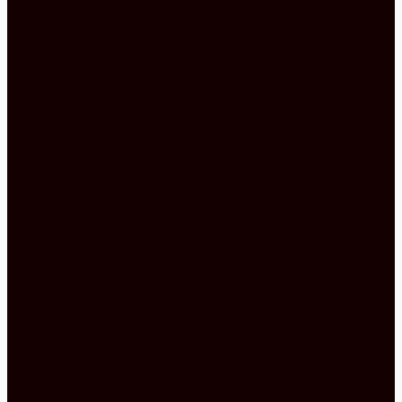
Die Position des Backofens ist auch
erwähnenswert, weil er sich auf diese Art und
Weise wesentlich bequemer bedienen lässt. Kein
Bücken mehr, um den Braten oder den Auflauf aus
dem Ofen zu nehmen. Außerdem kann man seine
Köstlichkeiten immer im Auge behalten und
jederzeit eingreifen, wenn etwas nicht so läuft, wie
es sollte.
Die beiden Schränke, die sich über und unter dem
Backofen befinden, sind für die Utensilien rund
ums Braten und Backen wie geschaffen. Denn so
hat man einfach alles parat, was man so braucht.
Keine unnötigen Wege mehr, die einen nur
aufhalten und einen aus dem Tritt bringen, wenn