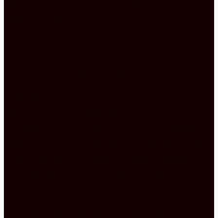
Eleganz herbeiführt, die einen wahrlich zum
Staunen bringt. Zudem ist da ja noch der schmale
Hochschrank mit seiner Glasfront, der das Ganze
einfach perfekt abrundet.
Die Nischenrückwand darf natürlich nicht
unerwähnt bleiben, weil sie so stilvoll daherkommt.
Das liegt daran, dass sie aus mehreren Teilen
besteht. Ein großer Abschnitt ist in Gold getaucht,
der dann an beiden Seiten mit dieser einzigartigen
Marmor Optik kombiniert wird. Dadurch wirkt diese
Nischenverkleidung besonders geschmackvoll und
mondän, was sie zu einem wahren Blickfang
werden lässt.
Überhaupt kann man sagen, dass diese