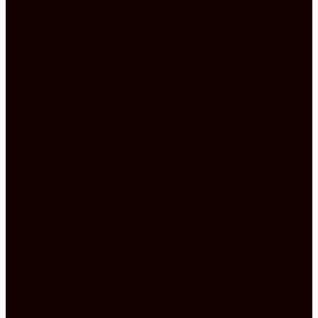
Einbauküche von Nobilia außergewöhnlich
gestaltet ist. Dass die Oberschränke keine Griffe
besitzen, ist nur ein Stilelement. Denn damit kommt
das Taupegrau besonders gut zur Geltung. Zudem
sind die Hängeschränke verhältnismäßig schmal
gehalten. Auf diese Art und Weise unterstreichen
sie die beeindruckende Wirkung der
Nischenrückwand nur noch mehr.
Der Unterbau der L-Form besteht bis auf den
Geschirrspüler, der vollintegriert ist, in der
Hauptsache aus Auszügen. Nur der Abschluss ist
etwas niedriger gehalten, sodass man hier
wundervoll die Einkaufstaschen abstellen kann.
Denn auf diese Art und Weise lassen sie sich