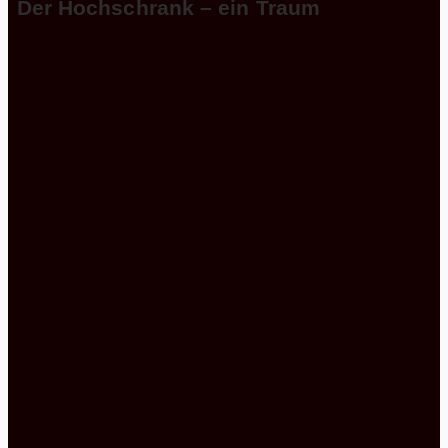
Der Hochschrank – ein Traum
Die L-Form wird durch einen mehrteiligen
Hochschrank ergänzt, der ein wahres Multitalent
darstellt. Das kommt daher, dass er so vieles zu
bieten hat. Zum einen beherbergt er den Backofen
und den Kühlschrank und zum anderen hat man
auch hier wieder viel Stauraum zur Verfügung, den
man immer gut gebrauchen kann. Der Vitrinen
Schrank ist sozusagen das Tüpfelchen auf dem I.
Denn hier hat man die Gelegenheit, besonders
schöne Küchenaccessoires in Szene zu setzen,
damit sie auch gebührend gewürdigt werden
können.