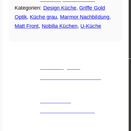
Kategorien:
Design Küche
,
Griffe Gold
Optik
,
Küche grau
,
Marmor Nachbildung
,
Matt Front
,
Nobilia Küchen
,
U-Küche
KÜCHEN & ANGEBOTE
Küchenangebote
Die besten & schönsten Küchen!
Über Küchen
Dein Küchen Wissensbereich