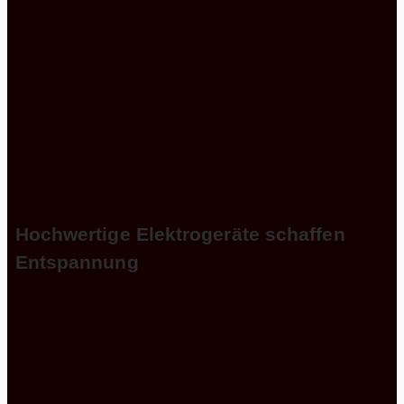
man sich doch aufs Kochen konzentrieren möchte.
So einen Hochschrank in die neue Einbauküche
einzubauen, ist immer eine gute Idee, weil er so
viel zu bieten hat. Allein die Positionierung des
Backofens zahlt sich auf die Dauer aus. Darum
sollte man schon mal über diese Möglichkeit
nachdenken.
Hochwertige Elektrogeräte schaffen
Entspannung
Das Design dieser Nobilia U-Küche Easytouch
Taupegrau ist wirklich beeindruckend. Aber das ist
bei Weitem nicht alles, was sie zu bieten hat. Denn
ihre Funktionalität ist ebenfalls hervorzuheben.