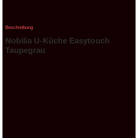
Beschreibung
Nobilia U-Küche Easytouch
Taupegrau
Diese Nobilia U-Küche Easytouch Taupegrau
beeindruckt einen vom ersten Moment an. Das
kommt von dieser einzigartigen Konzeption, die
diese Einbauküche zu bieten hat.
Das Taupegrau wird hier mit Gold in Form von der
Nischenrückwand, der Armatur und den Griffen und
mit einer Marmor Optik kombiniert, die eine