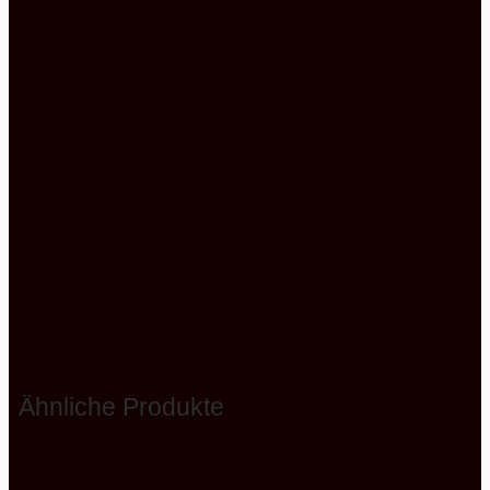
Da sind die hochwertigen Elektrogeräte, mit denen
sie ausgestattet ist, sodass der Alltag in der Küche
zukünftig ganz leicht von der Hand geht. Allein
diese stilvolle Dunstabzugshaube, die sich über
dem Kochfeld befindet und die einem sofort auffällt,
ist da zu nennen. Denn sie arbeitet so effektiv und
fast geräuschlos, da man nie wieder schlechte Luft
in der neuen Küche hat. Die anderen Hausgeräte
stehen ihr natürlich in nichts nach.
Ähnliche Produkte