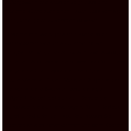
außergewöhnliche Kreation zeigt, dass eine
moderne Küche auch einen Hauch Rosa vertragen
kann, ohne gleich zu verspielt zu wirken.
Diese meist in Weiß gehaltene Küche ist ein
wahres Sammelsurium an Unterschränken,
Hängeschränken, einer Schublade, zwei Auszügen
und einem Apothekerschrank, was dazu führt, dass
Sie garantiert den passenden Platz für all Ihre
Küchenutensilien finden. Vor allen Dingen ist der
hier vorhandene Stauraum besonders gut
aufgeteilt. So befindet sich zum Beispiel die
Schublade, die sich hervorragend für Ihr Besteck
eignet, direkt unter dem Kochfeld, sodass Sie
jederzeit an alles herankommen und beim Kochen