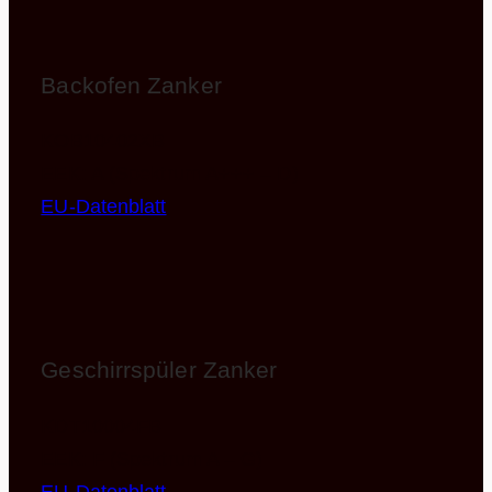
Backofen Zanker
KOB10402XB
EEK: A (Spektrum A+++ – D)
EU-Datenblatt
Geschirrspüler Zanker
KDT10004FB
EEK: F (Spektrum A – G)
EU-Datenblatt