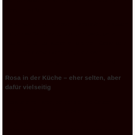
über der Spüle befindet, ist es einfach ideal, sie mit
Geschirr zu füllen.
Die schwarzen Griffe setzen Farbtupfer, die sowohl
auf den weißen als auch auf den rosafarbenen
Küchenfronten toll aussehen und dem Gesamtbild
eine Einheitlichkeit verleihen, die dieser
Einbauküche ihre elegante Harmonie schenkt.
Rosa in der Küche – eher selten, aber
dafür vielseitig
Rosa ist eine Farbe, bei der sich die Geister
scheiden. Für die einen ist es eine
Jungmädchenfarbe, für die anderen ist Rosa
einfach nur wunderschön. Das liegt wohl daran,