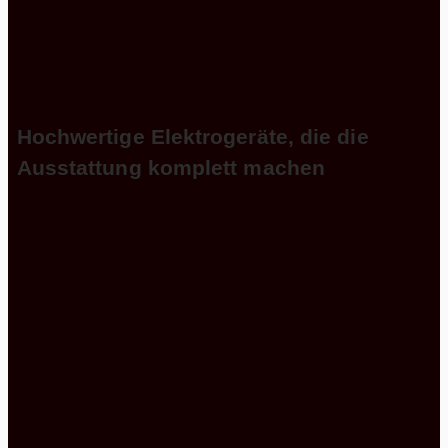
knapp sein, Ihre Zutaten griffbereit zu haben. Also
mit diesem Highboard machen Sie keine unnötigen
Wege.
Hochwertige Elektrogeräte, die die
Ausstattung komplett machen
Diese Pino L Küche Weiß Rosa ist nicht nur durch
ihr Design etwas Besonderes, sondern auch durch
ihre Ausstattung. Denn die Elektrogeräte, die in
dieser Küche Verwendung finden, sind qualitativ
hochwertig, sodass Sie Ihren Küchenalltag mit viel
Komfort verbringen können, was dieses Küchen
Angebot so überaus reizvoll macht.