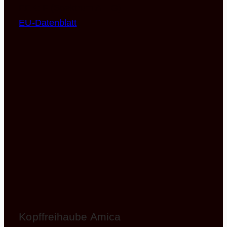
EEK: F (Spektrum A – G)
EU-Datenblatt
Kopffreihaube Amica