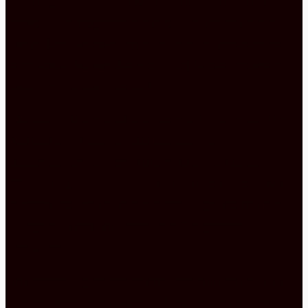
Das Highboard ist ein Multitalent, denn es hält
sowohl Elektrogeräte als auch Stauraum für sie
parat. Der Backofen ist zum Beispiel ergonomisch
eingebaut, sodass Sie sich nicht bücken müssen,
was Ihren Rücken schont.
Daneben ist der Apothekerschrank, indem Sie Ihre
Vorräte und Lebensmittel übersichtlich
aufbewahren können. Zudem ist er von beiden
Seiten begehbar, was ihn so praktisch macht. Mit
diesem Schrank sind Sie in der Lage, schnell die
Dinge zur Hand zu haben, die Sie gerade
benötigen.
In diesem Highboard ist auch der Kühlschrank zu
Hause, was Ihnen dabei hilft, sollte die Zeit mal