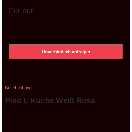
Für nur
3.888,00
€
Unverbindlich anfragen
Beschreibung
Pino L Küche Weiß Rosa
Diese L Küche Weiß Rosa wurde vom
Küchenhersteller Pino entworfen. Diese