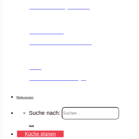
Unsere Ausstellung entdecken
Küchenstudio
Unser Küchenstudio entdecken
Jobs
Deine Karriere voranbringen
Referenzen
Suche nach:
Küche planen