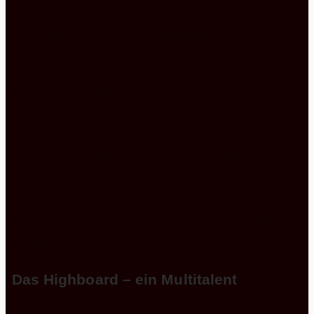
diesen beiden Farbzusammenstellungen lernen Sie
von Rosa eine ganz neue Perspektive kennen, die
Sie vielleicht doch einmal näher betrachten sollten.
Ein weiterer Aspekt, warum der Farbton Rosa eine
gute Küchenfarbe ist, ist der, dass man nicht so
schnell den Schmutz auf ihm sieht. Denn er ist auf
keinen Fall so empfindlich wie Weiß oder Beige.
Mit Rosa schenken Sie Ihrer Küche eine
wohlwollende Harmonie, die Ihnen schon bei
Eintritt in Ihre neue Küche eine ungeahnte Wärme
entgegenbringt.
Das Highboard – ein Multitalent