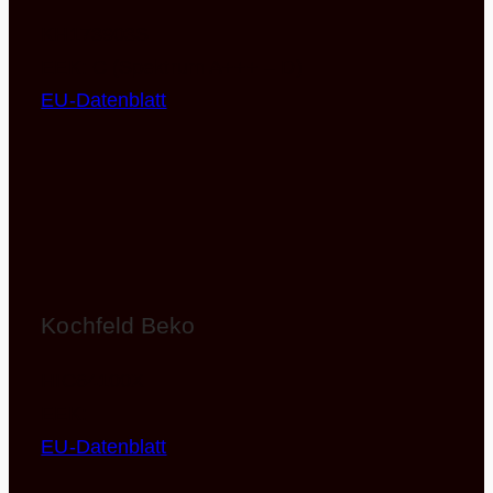
KH173903S
EEK: C (Spektrum A+++ – D)
EU-Datenblatt
Kochfeld Beko
HIC64100X
EEK:
EU-Datenblatt