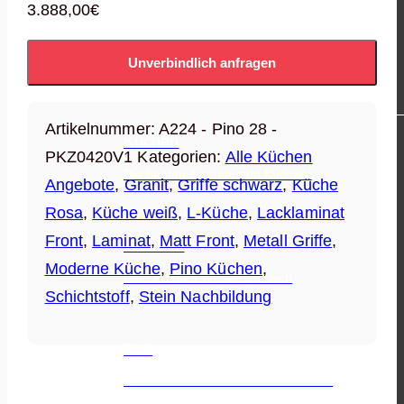
3.888,00
€
Unverbindlich anfragen
WARENGRUPPEN
Artikelnummer:
A224 - Pino 28 -
Küchen
PKZ0420V1
Kategorien:
Alle Küchen
Die besten & schönsten Küchen!
Angebote
,
Granit
,
Griffe schwarz
,
Küche
Rosa
,
Küche weiß
,
L-Küche
,
Lacklaminat
Front
,
Laminat
,
Matt Front
,
Metall Griffe
,
Wohnen
Moderne Küche
,
Pino Küchen
,
Dein Küchen Wissensbereich
Schichtstoff
,
Stein Nachbildung
Bad
Die besten Hersteller auf einen Blick