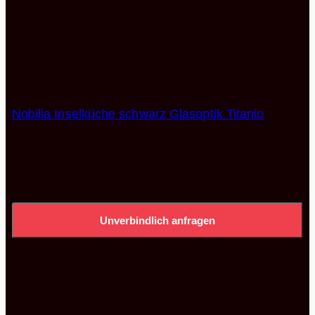
Alle Küchen Angebote
Nobilia Inselküche schwarz Glasoptik Titanio
19.250,00
€
Ursprünglicher Preis war:
19.250,00€
11.724,00
€
Aktueller Preis ist:
11.724,00€.
Unverbindlich anfragen