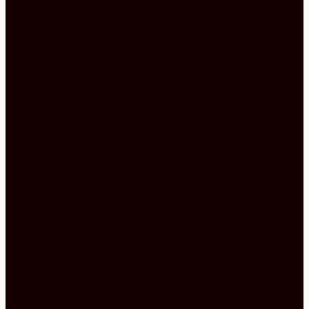
Küchenhersteller Pino gefertigt. Damit ist diese
Küchenzeile mit Highboard qualitativ hochwertig,
was sie außergewöhnlich macht. Jedoch ist das
nicht alles, was dieses Küchen Angebot so
interessant gestaltet.
Denn auch das Design ist außergewöhnlich. Diese
Kombination von Eiche mit den schwarz-weißen
Hängeschränken ist sehr ausgefallen. Diese
Sachlichkeit, die die Oberschränke ausstrahlen,
wird von der Holz Optik absorbiert, sodass eine
einladende Behaglichkeit entsteht.
Die edelstahlfarbenen Griffe schaffen durch ihre
Einheitlichkeit eine Verbindung von
Oberschränken, Unterbau und Highboard, was das