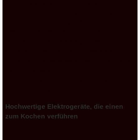
Der Unterbau ist aber nicht nur von seinem Eichen
Design her überaus interessant, sondern auch von
seiner Zusammenstellung. Außer dem
Geschirrspüler besitzt er einen Unterschrank, drei
Schubladen und sechs Auszüge. Diese
Kombination macht es möglich, dass Sie all Ihre
Küchenutensilien so verstauen können, wie Sie es
möchten. Bei so vielen
Unterbringungsmöglichkeiten schaffen Sie
problemlos Ordnung.
Hochwertige Elektrogeräte, die einen
zum Kochen verführen
Diese Moderne Küche Eiche von Pino verbindet