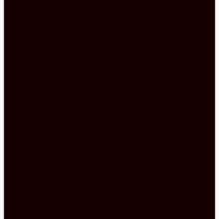
Backofen, der Ihren Rücken schont. Mit dieser
Höhe ist das Bücken ein für alle Mal Geschichte.
Außerdem haben Sie Ihre Köstlichkeit im Blick,
sodass nichts schiefgehen kann.
Unter dem Backofen befindet sich ein Schrank, der
Ihnen den nötigen Stauraum für alle
Küchenutensilien bietet, die Sie zum Backen und
Braten brauchen. Eine gelungene Kombination,
finden Sie das nicht auch?
Daneben haben wir den begehrten
Apothekerschrank, der sich hervorragend für
Vorräte eignet. Denn Sie kommen von beiden
Seiten an Ihre Zutaten heran. Zudem haben Sie mit