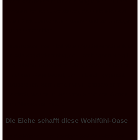
einem Apothekerschrank die Möglichkeit, all Ihre
Lebensmittel so zu verstauen, dass sie alles auf
einen Blick überschauen können und so unnötiges
Suchen vermeiden.
Neben diesem sehr beliebten Apothekerschrank ist
die Kühl-Gefrierkombination. Damit haben Sie all
Ihre Zutaten in greifbarer Nähe, sodass es keiner
unnötigen Wege bedarf, um Ihr Lieblingsgericht
zuzubereiten. Somit ist dieses Highboard sehr
praktisch, was es im wahrsten Sinne des Wortes
zum Alleskönner macht.
Die Eiche schafft diese
Wohlfühl-Oase
Da die Küche in der heutigen Zeit das Herz des