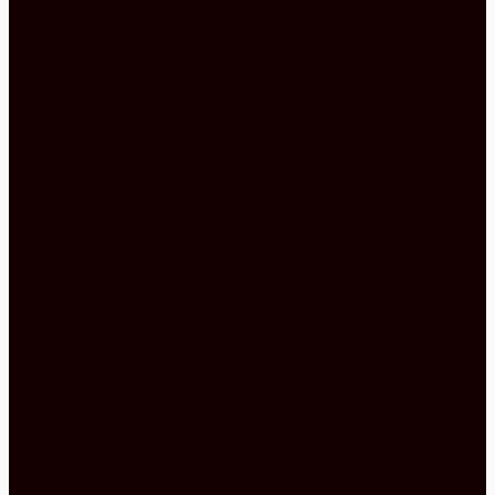
Zuhauses ist, ist es einfach unabdingbar, dass man
sich wohlfühlt und gerne seine Zeit in ihr verbringt.
Darum ist wahrscheinlich die Holz Optik so beliebt,
ganz besonders die Eiche. Denn sie strahlt pure
Behaglichkeit aus. Dabei ist es ganz egal, ob es
sich dabei um Massivholz oder eine Nachbildung
handelt.
In dieser L Küche sind sowohl die
Küchenarbeitsplatte, das Highboard als auch der
Unterbau in Eiche gehalten. Sogar der
halbintegrierte Geschirrspüler besitzt eine
Eichenfront. Damit ist die Wohlfühl-Oase
geschaffen, die einen einfach aufatmen lässt.