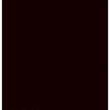
schönes Design mit technischer Funktionalität, was
sie so einzigartig macht. Mit den qualitativ
hochwertigen Elektrogeräten lassen sich viele
Gerichte zaubern. So können Sie die Rezepte
ausprobieren, die Sie schon immer mal zubereiten
wollten, ohne dass das Ganze in Arbeit ausartet.
Auch die Dunstabzugshaube hilft Ihnen dabei,
indem sie es verhindert, dass Gerüche entstehen.
So haben Sie hier die Möglichkeit, Ihr geliebtes
Fischgericht zu kochen, ohne es bereuen zu
müssen.