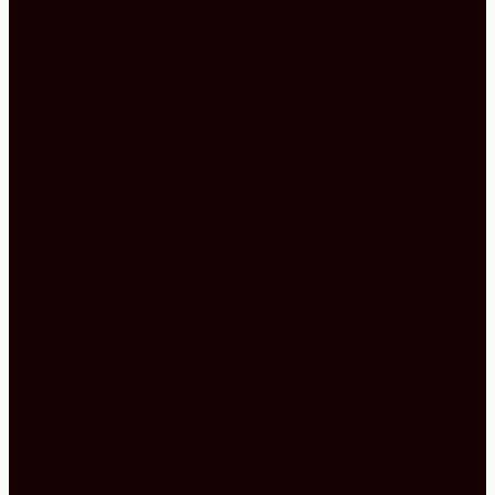
Gesamtbild perfektioniert. Außerdem passt die
Edelstahl Optik ideal zur Eiche, zum Weiß und zum
Schwarz.
Die Hängeschränke mit ihrer geteilten Front sind
sehr modern konzipiert. Denn die schwarze
Glasfront lässt Kühle walten, die aber durch die
Durchsichtigkeit des Glases etwas gemildert wird.
Zudem besteht hier die perfekte Gelegenheit, die
Küchenaccessoires unterzubringen, die einem am
Herzen liegen. So kommen Ihre Lieblingsstücke
besonders gut zur Geltung und Sie haben Sie jeder
Zeit im Auge.
Die Kopffreihaube befindet sich zwischen den