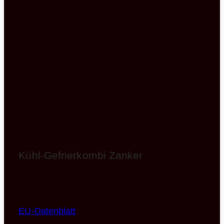
Kühl-Gefrierkombi Zanker
KTAK12ES1
EEK: A (Spektrum A – G)
EU-Datenblatt