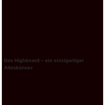
Oberschränken. Von ihrem Design her ergänzt sie
die Hängeschränke in der Art, dass das Moderne
gewahrt bleibt. Die Nischenrückwand in ihrer Stein
Optik verstärkt diese Wirkung noch. Diese
Modernität wird durch die Wärme der Eiche
aufgefangen, sodass das Ambiente dieser L Küche
einzigartig ist.
Das Highboard – ein einzigartiger
Alleskönner
Das Highboard ist in seiner Eichen Optik einfach
wunderschön. Aber nicht nur sein Design macht es
zu etwas Besonderem, sondern auch seine
Funktionalität. Da ist der ergonomisch eingebaute