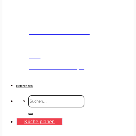
Küchenstudio
Unser Küchenstudio entdecken
Jobs
Deine Karriere voranbringen
Referenzen
Suche
nach:
Küche planen