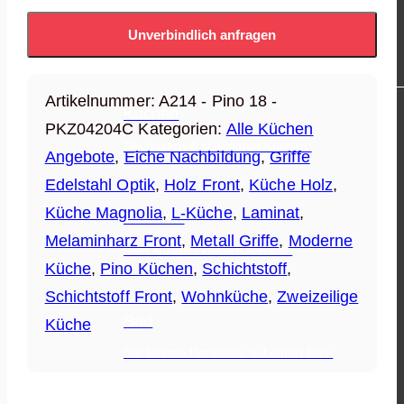
Unverbindlich anfragen
WARENGRUPPEN
Artikelnummer:
A214 - Pino 18 -
Küchen
PKZ04204C
Kategorien:
Alle Küchen
Die besten & schönsten Küchen!
Angebote
,
Eiche Nachbildung
,
Griffe
Edelstahl Optik
,
Holz Front
,
Küche Holz
,
Küche Magnolia
,
L-Küche
,
Laminat
,
Wohnen
Melaminharz Front
,
Metall Griffe
,
Moderne
Dein Küchen Wissensbereich
Küche
,
Pino Küchen
,
Schichtstoff
,
Schichtstoff Front
,
Wohnküche
,
Zweizeilige
Bad
Küche
Die besten Hersteller auf einen Blick