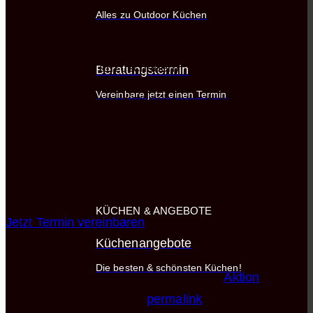
18.03.: Live Koch-Event mit Martin Baudrexel und
Alles zu Outdoor Küchen
Küchen zu SONDERPREISEN!!!
19.03.: Schausonntag von 13-18 Uhr (um sich alle
Küchen in Ruhe anzuschauen)
Beratungstermin
Vereinbare jetzt einen Termin
Wir freuen uns darauf EUCH ALLE in der
KÜCHENHALLE in Winnenden zu begrüßen und mit
Euch zu feiern!!!
Tipp:
Vereinbart ganz einfach einen Termin um Eure
Traumküche vorab zu Sonderpreisen zu sichern!
KÜCHEN & ANGEBOTE
Jetzt Termin vereinbaren
Küchenangebote
Die besten & schönsten Küchen!
Dieser Eintrag wurde veröffentlicht am
Aktion
. Setze
ein Lesezeichen auf den
permalink
.