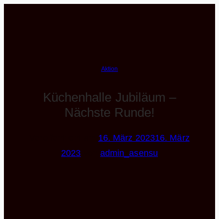
Zum
Inhalt
springen
Aktion
Küchenhalle Jubiläum –
Nächste Runde!
Veröffentlicht am
16. März 2023
16. März
2023
von
admin_asensu