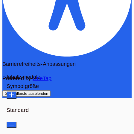
Barrierefreiheits-Anpassungen
Inhaltsmodule
Powered by
OneTap
Symbolgröße
Symbolleiste ausblenden
Standard