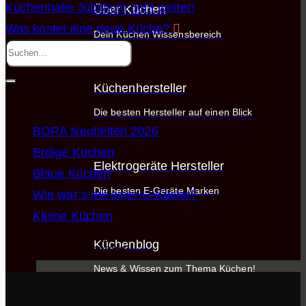
Küchenhalle Jubiläum geht weiter!
Über Küchen
Was kostet eine neue Küche?
Dein Küchen Wissensbereich
Küchenhersteller
Neueste Beiträge
Die besten Hersteller auf einen Blick
BORA Neuheiten 2026
Erdige Küchen
Elektrogeräte Hersteller
Blaue Küchen
Die besten E-Geräte Marken
Wie wär’s mit einer U-Küche?
Kleine Küchen
Küchenblog
Neueste Kommentare
News & Wissen zum Thema Küchen!